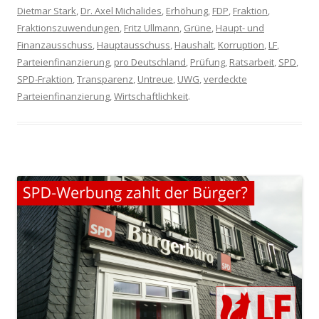
Dietmar Stark
,
Dr. Axel Michalides
,
Erhöhung
,
FDP
,
Fraktion
,
Fraktionszuwendungen
,
Fritz Ullmann
,
Grüne
,
Haupt- und
Finanzausschuss
,
Hauptausschuss
,
Haushalt
,
Korruption
,
LF
,
Parteienfinanzierung
,
pro Deutschland
,
Prüfung
,
Ratsarbeit
,
SPD
,
SPD-Fraktion
,
Transparenz
,
Untreue
,
UWG
,
verdeckte
Parteienfinanzierung
,
Wirtschaftlichkeit
.