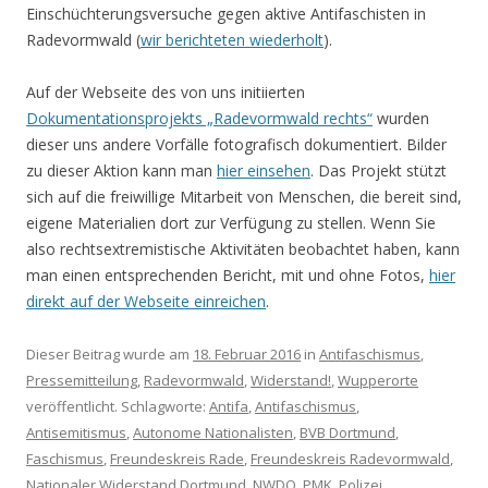
Einschüchterungsversuche gegen aktive Antifaschisten in
Radevormwald (
wir berichteten wiederholt
).
Auf der Webseite des von uns initiierten
Dokumentationsprojekts „Radevormwald rechts“
wurden
dieser uns andere Vorfälle fotografisch dokumentiert. Bilder
zu dieser Aktion kann man
hier einsehen
. Das Projekt stützt
sich auf die freiwillige Mitarbeit von Menschen, die bereit sind,
eigene Materialien dort zur Verfügung zu stellen. Wenn Sie
also rechtsextremistische Aktivitäten beobachtet haben, kann
man einen entsprechenden Bericht, mit und ohne Fotos,
hier
direkt auf der Webseite einreichen
.
Dieser Beitrag wurde am
18. Februar 2016
in
Antifaschismus
,
Pressemitteilung
,
Radevormwald
,
Widerstand!
,
Wupperorte
veröffentlicht. Schlagworte:
Antifa
,
Antifaschismus
,
Antisemitismus
,
Autonome Nationalisten
,
BVB Dortmund
,
Faschismus
,
Freundeskreis Rade
,
Freundeskreis Radevormwald
,
Nationaler Widerstand Dortmund
,
NWDO
,
PMK
,
Polizei
,