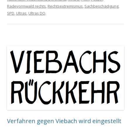
Radevormwald rechts
,
Rechtsextremismus
,
Sachbeschädigung
,
SPD
,
Ultras
,
Ultras DO
.
Verfahren gegen Viebach wird eingestellt