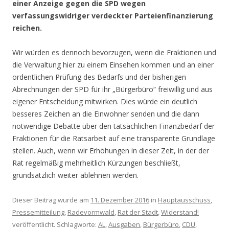
einer Anzeige gegen die SPD wegen
verfassungswidriger verdeckter Parteienfinanzierung
reichen.
Wir würden es dennoch bevorzugen, wenn die Fraktionen und
die Verwaltung hier zu einem Einsehen kommen und an einer
ordentlichen Prüfung des Bedarfs und der bisherigen
Abrechnungen der SPD für ihr „Bürgerbüro“ freiwillig und aus
eigener Entscheidung mitwirken. Dies würde ein deutlich
besseres Zeichen an die Einwohner senden und die dann
notwendige Debatte über den tatsächlichen Finanzbedarf der
Fraktionen für die Ratsarbeit auf eine transparente Grundlage
stellen. Auch, wenn wir Erhöhungen in dieser Zeit, in der der
Rat regelmäßig mehrheitlich Kürzungen beschließt,
grundsätzlich weiter ablehnen werden.
Dieser Beitrag wurde am
11. Dezember 2016
in
Hauptausschuss
,
Pressemitteilung
,
Radevormwald
,
Rat der Stadt
,
Widerstand!
veröffentlicht. Schlagworte:
AL
,
Ausgaben
,
Bürgerbüro
,
CDU
,