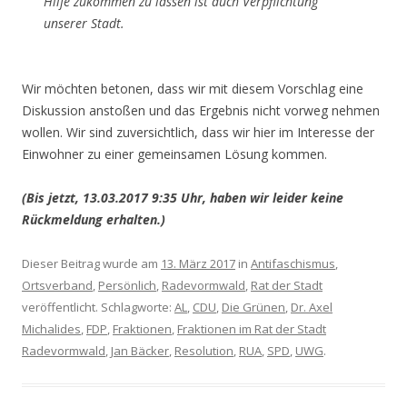
Hilfe zukommen zu lassen ist auch Verpflichtung
unserer Stadt.
Wir möchten betonen, dass wir mit diesem Vorschlag eine
Diskussion anstoßen und das Ergebnis nicht vorweg nehmen
wollen. Wir sind zuversichtlich, dass wir hier im Interesse der
Einwohner zu einer gemeinsamen Lösung kommen.
(Bis jetzt, 13.03.2017 9:35 Uhr, haben wir leider keine
Rückmeldung erhalten.)
Dieser Beitrag wurde am
13. März 2017
in
Antifaschismus
,
Ortsverband
,
Persönlich
,
Radevormwald
,
Rat der Stadt
veröffentlicht. Schlagworte:
AL
,
CDU
,
Die Grünen
,
Dr. Axel
Michalides
,
FDP
,
Fraktionen
,
Fraktionen im Rat der Stadt
Radevormwald
,
Jan Bäcker
,
Resolution
,
RUA
,
SPD
,
UWG
.