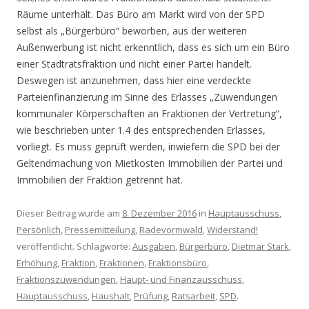
Räume unterhält. Das Büro am Markt wird von der SPD
selbst als „Bürgerbüro“ beworben, aus der weiteren
Außenwerbung ist nicht erkenntlich, dass es sich um ein Büro
einer Stadtratsfraktion und nicht einer Partei handelt.
Deswegen ist anzunehmen, dass hier eine verdeckte
Parteienfinanzierung im Sinne des Erlasses „Zuwendungen
kommunaler Körperschaften an Fraktionen der Vertretung“,
wie beschrieben unter 1.4 des entsprechenden Erlasses,
vorliegt. Es muss geprüft werden, inwiefern die SPD bei der
Geltendmachung von Mietkosten Immobilien der Partei und
Immobilien der Fraktion getrennt hat.
Dieser Beitrag wurde am
8. Dezember 2016
in
Hauptausschuss
,
Persönlich
,
Pressemitteilung
,
Radevormwald
,
Widerstand!
veröffentlicht. Schlagworte:
Ausgaben
,
Bürgerbüro
,
Dietmar Stark
,
Erhöhung
,
Fraktion
,
Fraktionen
,
Fraktionsbüro
,
Fraktionszuwendungen
,
Haupt- und Finanzausschuss
,
Hauptausschuss
,
Haushalt
,
Prüfung
,
Ratsarbeit
,
SPD
.