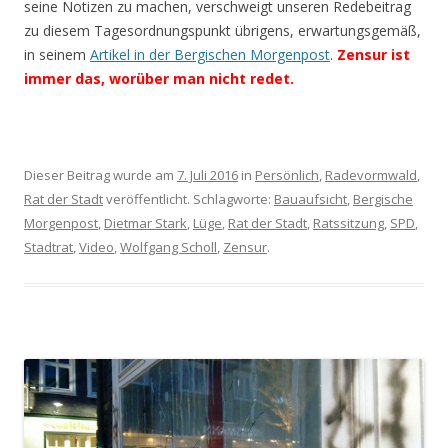
seine Notizen zu machen, verschweigt unseren Redebeitrag
zu diesem Tagesordnungspunkt übrigens, erwartungsgemäß,
in seinem
Artikel in der Bergischen Morgenpost
.
Zensur ist
immer das, worüber man nicht redet.
Dieser Beitrag wurde am
7. Juli 2016
in
Persönlich
,
Radevormwald
,
Rat der Stadt
veröffentlicht. Schlagworte:
Bauaufsicht
,
Bergische
Morgenpost
,
Dietmar Stark
,
Lüge
,
Rat der Stadt
,
Ratssitzung
,
SPD
,
Stadtrat
,
Video
,
Wolfgang Scholl
,
Zensur
.