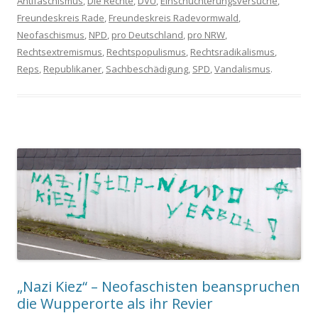
Antifaschismus
,
Die Rechte
,
DVU
,
Einschüchterungsversuche
,
Freundeskreis Rade
,
Freundeskreis Radevormwald
,
Neofaschismus
,
NPD
,
pro Deutschland
,
pro NRW
,
Rechtsextremismus
,
Rechtspopulismus
,
Rechtsradikalismus
,
Reps
,
Republikaner
,
Sachbeschädigung
,
SPD
,
Vandalismus
.
„Nazi Kiez“ – Neofaschisten beanspruchen
die Wupperorte als ihr Revier