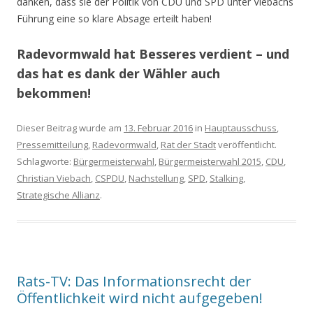
danken, dass sie der Politik von CDU und SPD unter Viebachs
Führung eine so klare Absage erteilt haben!
Radevormwald hat Besseres verdient – und
das hat es dank der Wähler auch
bekommen!
Dieser Beitrag wurde am
13. Februar 2016
in
Hauptausschuss
,
Pressemitteilung
,
Radevormwald
,
Rat der Stadt
veröffentlicht.
Schlagworte:
Bürgermeisterwahl
,
Bürgermeisterwahl 2015
,
CDU
,
Christian Viebach
,
CSPDU
,
Nachstellung
,
SPD
,
Stalking
,
Strategische Allianz
.
Rats-TV: Das Informationsrecht der
Öffentlichkeit wird nicht aufgegeben!