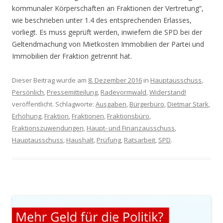
kommunaler Körperschaften an Fraktionen der Vertretung“,
wie beschrieben unter 1.4 des entsprechenden Erlasses,
vorliegt. Es muss geprüft werden, inwiefern die SPD bei der
Geltendmachung von Mietkosten Immobilien der Partei und
Immobilien der Fraktion getrennt hat.
Dieser Beitrag wurde am
8. Dezember 2016
in
Hauptausschuss
,
Persönlich
,
Pressemitteilung
,
Radevormwald
,
Widerstand!
veröffentlicht. Schlagworte:
Ausgaben
,
Bürgerbüro
,
Dietmar Stark
,
Erhöhung
,
Fraktion
,
Fraktionen
,
Fraktionsbüro
,
Fraktionszuwendungen
,
Haupt- und Finanzausschuss
,
Hauptausschuss
,
Haushalt
,
Prüfung
,
Ratsarbeit
,
SPD
.