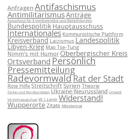
Antifaschismus
Anfragen
Antimilitarismus
Anträge
Ausschuss für Eigenbetriebe und Beteiligungen
Bundespolitik
Hauptausschuss
Internationales
Kommunistische Plattform
Landespolitik
Kreisverband
Laizismus
Libyen-Krieg
Mao Tse-Tung
Oberbergischer Kreis
Nimm's mit Humor
Persönlich
Ortsverband
Pressemitteilung
Radevormwald
Rat der Stadt
Syrien
Streitschrift
Rote Hilfe
Theorie
Ukraine-Neurussland
Türkei und Nordkurdistan
Umwelt
Widerstand!
W. I. Lenin
Verkehrsausschuss
Wupperorte
Zitate
Ältestenrat