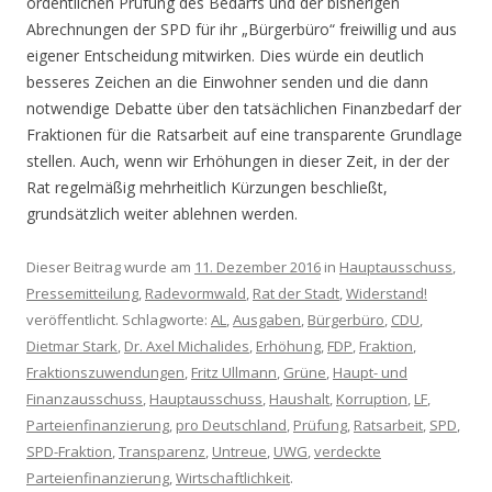
ordentlichen Prüfung des Bedarfs und der bisherigen
Abrechnungen der SPD für ihr „Bürgerbüro“ freiwillig und aus
eigener Entscheidung mitwirken. Dies würde ein deutlich
besseres Zeichen an die Einwohner senden und die dann
notwendige Debatte über den tatsächlichen Finanzbedarf der
Fraktionen für die Ratsarbeit auf eine transparente Grundlage
stellen. Auch, wenn wir Erhöhungen in dieser Zeit, in der der
Rat regelmäßig mehrheitlich Kürzungen beschließt,
grundsätzlich weiter ablehnen werden.
Dieser Beitrag wurde am
11. Dezember 2016
in
Hauptausschuss
,
Pressemitteilung
,
Radevormwald
,
Rat der Stadt
,
Widerstand!
veröffentlicht. Schlagworte:
AL
,
Ausgaben
,
Bürgerbüro
,
CDU
,
Dietmar Stark
,
Dr. Axel Michalides
,
Erhöhung
,
FDP
,
Fraktion
,
Fraktionszuwendungen
,
Fritz Ullmann
,
Grüne
,
Haupt- und
Finanzausschuss
,
Hauptausschuss
,
Haushalt
,
Korruption
,
LF
,
Parteienfinanzierung
,
pro Deutschland
,
Prüfung
,
Ratsarbeit
,
SPD
,
SPD-Fraktion
,
Transparenz
,
Untreue
,
UWG
,
verdeckte
Parteienfinanzierung
,
Wirtschaftlichkeit
.