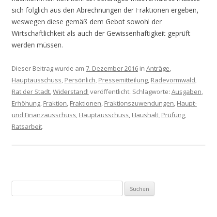
sich folglich aus den Abrechnungen der Fraktionen ergeben,
weswegen diese gemäß dem Gebot sowohl der
Wirtschaftlichkeit als auch der Gewissenhaftigkeit geprüft
werden müssen.
Dieser Beitrag wurde am
7. Dezember 2016
in
Anträge
,
Hauptausschuss
,
Persönlich
,
Pressemitteilung
,
Radevormwald
,
Rat der Stadt
,
Widerstand!
veröffentlicht. Schlagworte:
Ausgaben
,
Erhöhung
,
Fraktion
,
Fraktionen
,
Fraktionszuwendungen
,
Haupt-
und Finanzausschuss
,
Hauptausschuss
,
Haushalt
,
Prüfung
,
Ratsarbeit
.
S
u
c