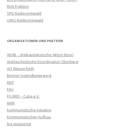
RUA Fraktion
SPD Radevormwald
UWG Radevormwald
ORGANISATIONEN UND PARTEIEN
AKAB – Antikapitalistische Aktion Bonn
Antifaschistische Koordination Oberberg
AO Wipperfürth
Bonner Jugendbewegung
DKP
FAU
FG BRD – Cuba e.V.
IWW
Kommunistische Initiative
Kommunistischer Aufbau
lira wuppertal