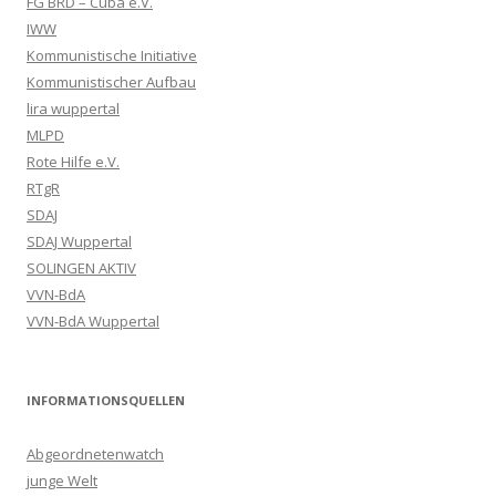
FG BRD – Cuba e.V.
IWW
Kommunistische Initiative
Kommunistischer Aufbau
lira wuppertal
MLPD
Rote Hilfe e.V.
RTgR
SDAJ
SDAJ Wuppertal
SOLINGEN AKTIV
VVN-BdA
VVN-BdA Wuppertal
INFORMATIONSQUELLEN
Abgeordnetenwatch
junge Welt