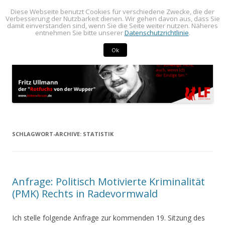
Diese Webseite benutzt Cookies für verschiedene Zwecke, die der
BLOG von Fritz Ullmann
BLOG von Fritz Ullmann, linker Stadtverordneter im Rat der Stadt
Verbesserung der Nutzbarkeit dienen. Wir gehen davon aus, dass Sie
damit einverstanden sind, wenn Sie die Seite weiter nutzen. Näheres
Springe
Radevormwald
Menü
entnehmen Sie bitte unserer
Datenschutzrichtlinie
.
zum
Inhalt
Ok
SCHLAGWORT-ARCHIVE:
STATISTIK
Anfrage: Politisch Motivierte Kriminalität
(PMK) Rechts in Radevormwald
Ich stelle folgende Anfrage zur kommenden 19. Sitzung des