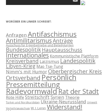
WORÜBER EIN LINKER SCHREIBT:
Antifaschismus
Anfragen
Antimilitarismus
Anträge
Ausschuss für Eigenbetriebe und Beteiligungen
Bundespolitik
Hauptausschuss
Internationales
Kommunistische Plattform
Landespolitik
Kreisverband
Laizismus
Libyen-Krieg
Mao Tse-Tung
Oberbergischer Kreis
Nimm's mit Humor
Persönlich
Ortsverband
Pressemitteilung
Radevormwald
Rat der Stadt
Syrien
Streitschrift
Rote Hilfe
Theorie
Ukraine-Neurussland
Türkei und Nordkurdistan
Umwelt
Widerstand!
W. I. Lenin
Verkehrsausschuss