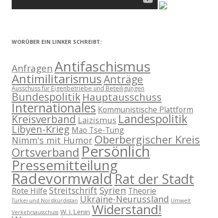
WORÜBER EIN LINKER SCHREIBT:
Antifaschismus
Anfragen
Antimilitarismus
Anträge
Ausschuss für Eigenbetriebe und Beteiligungen
Bundespolitik
Hauptausschuss
Internationales
Kommunistische Plattform
Landespolitik
Kreisverband
Laizismus
Libyen-Krieg
Mao Tse-Tung
Oberbergischer Kreis
Nimm's mit Humor
Persönlich
Ortsverband
Pressemitteilung
Radevormwald
Rat der Stadt
Syrien
Streitschrift
Rote Hilfe
Theorie
Ukraine-Neurussland
Türkei und Nordkurdistan
Umwelt
Widerstand!
W. I. Lenin
Verkehrsausschuss