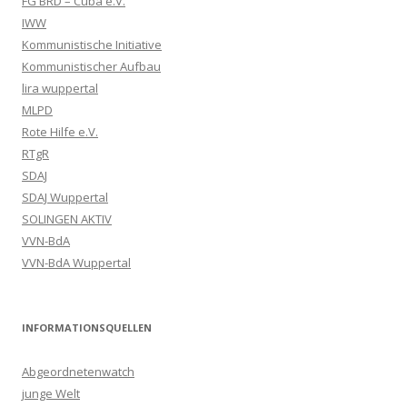
FG BRD – Cuba e.V.
IWW
Kommunistische Initiative
Kommunistischer Aufbau
lira wuppertal
MLPD
Rote Hilfe e.V.
RTgR
SDAJ
SDAJ Wuppertal
SOLINGEN AKTIV
VVN-BdA
VVN-BdA Wuppertal
INFORMATIONSQUELLEN
Abgeordnetenwatch
junge Welt