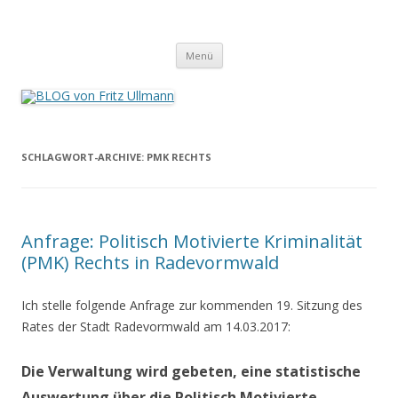
BLOG von Fritz Ullmann
BLOG von Fritz Ullmann, linker Stadtverordneter im Rat der Stadt
Springe
Radevormwald
Menü
zum
Inhalt
SCHLAGWORT-ARCHIVE:
PMK RECHTS
Anfrage: Politisch Motivierte Kriminalität
(PMK) Rechts in Radevormwald
Ich stelle folgende Anfrage zur kommenden 19. Sitzung des
Rates der Stadt Radevormwald am 14.03.2017:
Die Verwaltung wird gebeten, eine statistische
Auswertung über die Politisch Motivierte