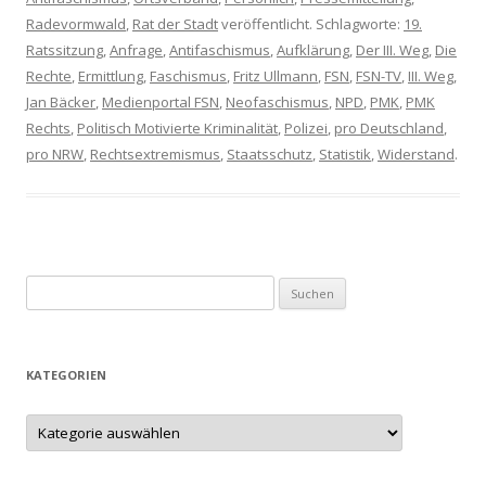
Radevormwald
,
Rat der Stadt
veröffentlicht. Schlagworte:
19.
Ratssitzung
,
Anfrage
,
Antifaschismus
,
Aufklärung
,
Der III. Weg
,
Die
Rechte
,
Ermittlung
,
Faschismus
,
Fritz Ullmann
,
FSN
,
FSN-TV
,
III. Weg
,
Jan Bäcker
,
Medienportal FSN
,
Neofaschismus
,
NPD
,
PMK
,
PMK
Rechts
,
Politisch Motivierte Kriminalität
,
Polizei
,
pro Deutschland
,
pro NRW
,
Rechtsextremismus
,
Staatsschutz
,
Statistik
,
Widerstand
.
S
u
c
h
KATEGORIEN
e
n
K
a
n
t
e
a
g