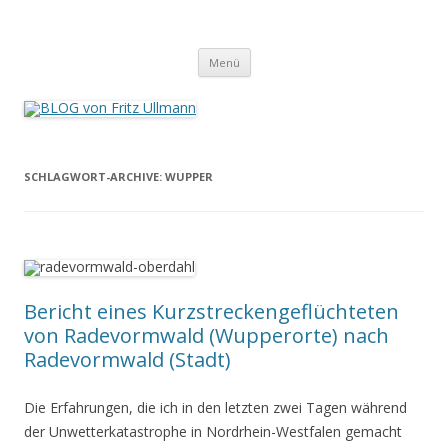
BLOG von Fritz Ullmann
BLOG von Fritz Ullmann, linker Stadtverordneter im Rat der Stadt
Springe
Radevormwald
Menü
zum
Inhalt
SCHLAGWORT-ARCHIVE:
WUPPER
Bericht eines Kurzstreckengeflüchteten
von Radevormwald (Wupperorte) nach
Radevormwald (Stadt)
Die Erfahrungen, die ich in den letzten zwei Tagen während
der Unwetterkatastrophe in Nordrhein-Westfalen gemacht