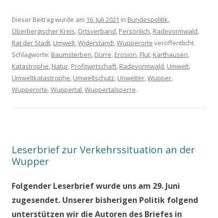
Dieser Beitrag wurde am
16. Juli 2021
in
Bundespolitik
,
Oberbergischer Kreis
,
Ortsverband
,
Persönlich
,
Radevormwald
,
Rat der Stadt
,
Umwelt
,
Widerstand!
,
Wupperorte
veröffentlicht.
Schlagworte:
Baumsterben
,
Dürre
,
Erosion
,
Flut
,
Karthausen
,
Katastrophe
,
Natur
,
Profitwirtschaft
,
Radevormwald
,
Umwelt
,
Umweltkatastrophe
,
Umweltschutz
,
Unwetter
,
Wupper
,
Wupperorte
,
Wuppertal
,
Wuppertalsperre
.
Leserbrief zur Verkehrssituation an der
Wupper
Folgender Leserbrief wurde uns am 29. Juni
zugesendet. Unserer bisherigen Politik folgend
unterstützen wir die Autoren des Briefes in