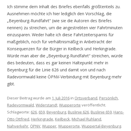
Ich stimme dem Inhalt des Briefes ebenfalls größtenteils zu.
Ausnehmen möchte ich hier lediglich den Vorschlag, die
„Beyenburg-Rundfahrt“ (wie sie die Autoren des Briefes
nennen) zu streichen, um die angestrebten vier Fahrtminuten
einzusparen. Weder halte ich diese Fahrtzeitersparnis für
maßgeblich, noch für verhältnismäßig in Anbetracht der
Konsequenzen für die Bürger in Keilbeck und Herkingrade.
Würde man aber die „Beyenburg-Rundfahrt“ streichen, würde
dies bedeuten, dass es gar keinen Haltepunkt mehr in
Beyenburg für die Linie 626 und damit von und nach
Radevormwald keine ÖPNV-Verbindung mit Beyenburg mehr
gibt.
Dieser Beitrag wurde am
1. Juli 2016
in
Ortsverband
,
Persönlich
,
Radevormwald
,
Widerstand!
,
Wupperorte
veröffentlicht.
Schlagworte:
626
,
659
,
Beyenburg
,
Buslinie 626
,
Buslinie 659
,
Hans-
Otto Ottfried
,
Herkingrade
,
Keilbeck
,
Michael Ruhland
,
Nahverkehr
,
ÖPNV
,
Wupper
,
Wupperorte
,
Wuppertal-Beyenburg
.