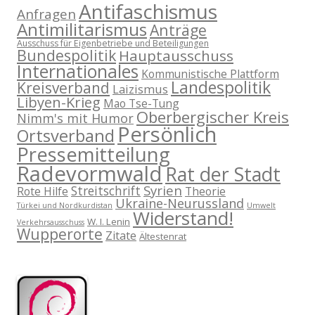
Antifaschismus
Anfragen
Antimilitarismus
Anträge
Ausschuss für Eigenbetriebe und Beteiligungen
Bundespolitik
Hauptausschuss
Internationales
Kommunistische Plattform
Landespolitik
Kreisverband
Laizismus
Libyen-Krieg
Mao Tse-Tung
Oberbergischer Kreis
Nimm's mit Humor
Persönlich
Ortsverband
Pressemitteilung
Radevormwald
Rat der Stadt
Syrien
Streitschrift
Rote Hilfe
Theorie
Ukraine-Neurussland
Türkei und Nordkurdistan
Umwelt
Widerstand!
W. I. Lenin
Verkehrsausschuss
Wupperorte
Zitate
Ältestenrat