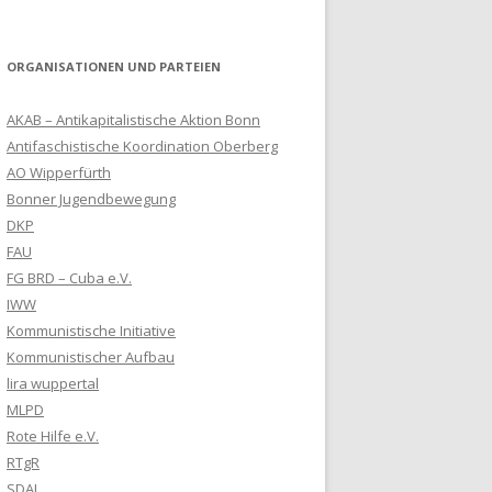
ORGANISATIONEN UND PARTEIEN
AKAB – Antikapitalistische Aktion Bonn
Antifaschistische Koordination Oberberg
AO Wipperfürth
Bonner Jugendbewegung
DKP
FAU
FG BRD – Cuba e.V.
IWW
Kommunistische Initiative
Kommunistischer Aufbau
lira wuppertal
MLPD
Rote Hilfe e.V.
RTgR
SDAJ