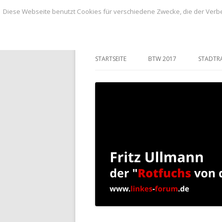
Diese Webseite benutzt Cookies für verschiedene Zwecke, die der Verbe
BLOG von Fritz Ullmann, linker Stadtvero
BLOG von Fritz Ull
STARTSEITE
BTW 2017
STADTR
ANTRÄ