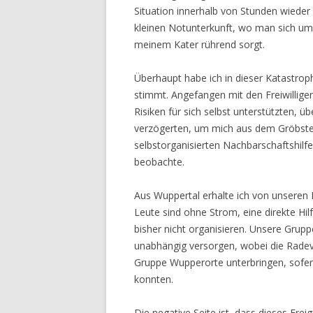
Situation innerhalb von Stunden wieder e
kleinen Notunterkunft, wo man sich um
meinem Kater rührend sorgt.
Überhaupt habe ich in dieser Katastroph
stimmt. Angefangen mit den Freiwilligen,
Risiken für sich selbst unterstützten, ü
verzögerten, um mich aus dem Gröbsten 
selbstorganisierten Nachbarschaftshilfe,
beobachte.
Aus Wuppertal erhalte ich von unseren 
Leute sind ohne Strom, eine direkte H
bisher nicht organisieren. Unsere Gru
unabhängig versorgen, wobei die Radevo
Gruppe Wupperorte unterbringen, sofer
konnten.
Die negative Seite ist, dass dieses Erei