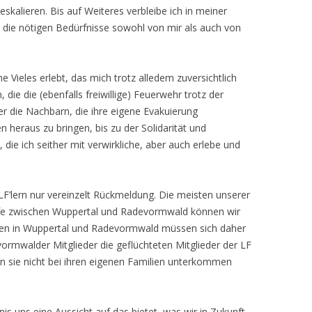
skalieren. Bis auf Weiteres verbleibe ich in meiner
 die nötigen Bedürfnisse sowohl von mir als auch von
e Vieles erlebt, das mich trotz alledem zuversichtlich
 die die (ebenfalls freiwillige) Feuerwehr trotz der
ber die Nachbarn, die ihre eigene Evakuierung
heraus zu bringen, bis zu der Solidarität und
 die ich seither mit verwirkliche, aber auch erlebe und
LF’lern nur vereinzelt Rückmeldung. Die meisten unserer
ilfe zwischen Wuppertal und Radevormwald können wir
ppen in Wuppertal und Radevormwald müssen sich daher
rmwalder Mitglieder die geflüchteten Mitglieder der LF
n sie nicht bei ihren eigenen Familien unterkommen
gnis uns eine Aussicht auf das bietet, was wir in Zukunft