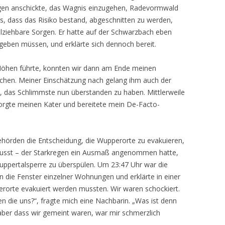
gen anschickte, das Wagnis einzugehen, Radevormwald
s, dass das Risiko bestand, abgeschnitten zu werden,
ziehbare Sorgen. Er hatte auf der Schwarzbach eben
geben müssen, und erklärte sich dennoch bereit.
Höhen führte, konnten wir dann am Ende meinen
ichen. Meiner Einschätzung nach gelang ihm auch der
, das Schlimmste nun überstanden zu haben. Mittlerweile
sorgte meinen Kater und bereitete mein De-Facto-
ehörden die Entscheidung, die Wupperorte zu evakuieren,
usst – der Starkregen ein Ausmaß angenommen hatte,
ppertalsperre zu überspülen. Um 23:47 Uhr war die
n die Fenster einzelner Wohnungen und erklärte in einer
rorte evakuiert werden mussten. Wir waren schockiert.
n die uns?“, fragte mich eine Nachbarin. „Was ist denn
 aber dass wir gemeint waren, war mir schmerzlich