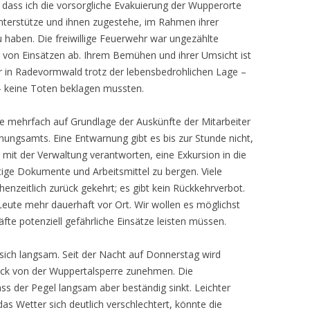
, dass ich die vorsorgliche Evakuierung der Wupperorte
terstütze und ihnen zugestehe, im Rahmen ihrer
u haben. Die freiwillige Feuerwehr war ungezählte
 von Einsätzen ab. Ihrem Bemühen und ihrer Umsicht ist
ir in Radevormwald trotz der lebensbedrohlichen Lage –
– keine Toten beklagen mussten.
 mehrfach auf Grundlage der Auskünfte der Mitarbeiter
nungsamts. Eine Entwarnung gibt es bis zur Stunde nicht,
it der Verwaltung verantworten, eine Exkursion in die
ige Dokumente und Arbeitsmittel zu bergen. Viele
nzeitlich zurück gekehrt; es gibt kein Rückkehrverbot.
Leute mehr dauerhaft vor Ort. Wir wollen es möglichst
te potenziell gefährliche Einsätze leisten müssen.
sich langsam. Seit der Nacht auf Donnerstag wird
uck von der Wuppertalsperre zunehmen. Die
ass der Pegel langsam aber beständig sinkt. Leichter
das Wetter sich deutlich verschlechtert, könnte die