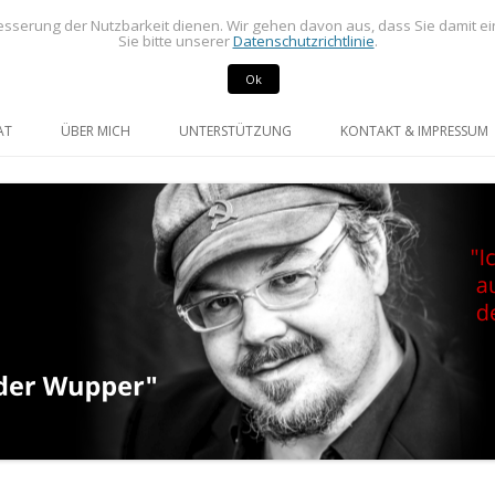
sserung der Nutzbarkeit dienen. Wir gehen davon aus, dass Sie damit e
Sie bitte unserer
Datenschutzrichtlinie
.
Ok
rdneter im Rat der Stadt Radevormwald
mann
Springe
zum
AT
ÜBER MICH
UNTERSTÜTZUNG
KONTAKT & IMPRESSUM
Inhalt
GE UND ANFRAGEN