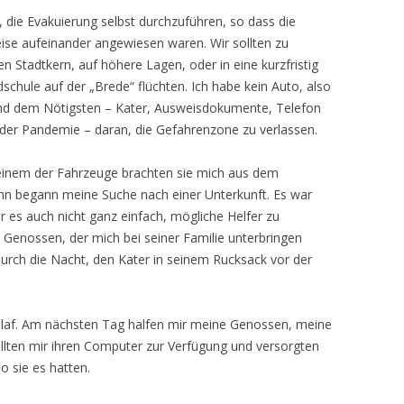
 die Evakuierung selbst durchzuführen, so dass die
ise aufeinander angewiesen waren. Wir sollten zu
en Stadtkern, auf höhere Lagen, oder in eine kurzfristig
dschule auf der „Brede“ flüchten. Ich habe kein Auto, also
nd dem Nötigsten – Kater, Ausweisdokumente, Telefon
t der Pandemie – daran, die Gefahrenzone zu verlassen.
einem der Fahrzeuge brachten sie mich aus dem
nn begann meine Suche nach einer Unterkunft. Es war
r es auch nicht ganz einfach, mögliche Helfer zu
en Genossen, der mich bei seiner Familie unterbringen
durch die Nacht, den Kater in seinem Rucksack vor der
hlaf. Am nächsten Tag halfen mir meine Genossen, meine
tellten mir ihren Computer zur Verfügung und versorgten
o sie es hatten.