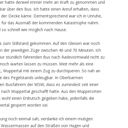
er hatte derweil immer mehr an Kraft zu genommen und
lbar über den Bus. Ich hatte einen Anruf erhalten, dass
s der Decke käme. Dementsprechend war ich in Unruhe,
lick für das Ausmaß der kommenden Katastrophe nahm.
l so schnell wie möglich nach Hause.
ts zum Stillstand gekommen. Auf den Gleisen war noch
 der jeweiligen Züge zwischen 40 und 70 Minuten. Ich
 nur stündlich fahrenden Bus nach Radevormwald nicht zu
ch warten lassen zu müssen. Weit mehr als eine
, Wuppertal mit einem Zug zu durchqueren. So nah an
e des Pegelstands unleugbar. In Oberbarmen
n Busfahrern der WSW, dass es zumindest seit einer
nach Wuppertal geschafft hatte. Aus den Wupperorten
s wohl einen Erdrutsch gegeben habe, jedenfalls die
rtal gesperrt worden sei.
ng noch einmal sah, verdanke ich einem mutigen
 den Wassermassen auf den Straßen von Hagen und