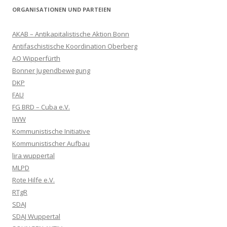
ORGANISATIONEN UND PARTEIEN
AKAB – Antikapitalistische Aktion Bonn
Antifaschistische Koordination Oberberg
AO Wipperfürth
Bonner Jugendbewegung
DKP
FAU
FG BRD – Cuba e.V.
IWW
Kommunistische Initiative
Kommunistischer Aufbau
lira wuppertal
MLPD
Rote Hilfe e.V.
RTgR
SDAJ
SDAJ Wuppertal