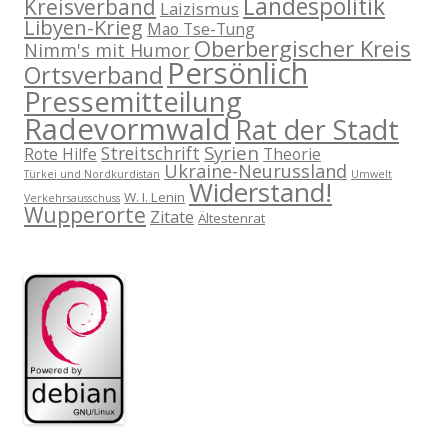
Landespolitik
Kreisverband
Laizismus
Libyen-Krieg
Mao Tse-Tung
Oberbergischer Kreis
Nimm's mit Humor
Persönlich
Ortsverband
Pressemitteilung
Radevormwald
Rat der Stadt
Syrien
Streitschrift
Rote Hilfe
Theorie
Ukraine-Neurussland
Türkei und Nordkurdistan
Umwelt
Widerstand!
W. I. Lenin
Verkehrsausschuss
Wupperorte
Zitate
Ältestenrat