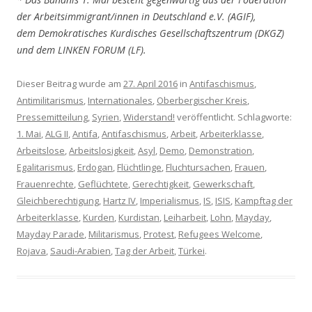
der Arbeitsimmigrant/innen in Deutschland e.V. (AGIF),
dem Demokratisches Kurdisches Gesellschaftszentrum (DKGZ)
und dem LINKEN FORUM (LF).
Dieser Beitrag wurde am
27. April 2016
in
Antifaschismus
,
Antimilitarismus
,
Internationales
,
Oberbergischer Kreis
,
Pressemitteilung
,
Syrien
,
Widerstand!
veröffentlicht. Schlagworte:
1. Mai
,
ALG II
,
Antifa
,
Antifaschismus
,
Arbeit
,
Arbeiterklasse
,
Arbeitslose
,
Arbeitslosigkeit
,
Asyl
,
Demo
,
Demonstration
,
Egalitarismus
,
Erdogan
,
Flüchtlinge
,
Fluchtursachen
,
Frauen
,
Frauenrechte
,
Geflüchtete
,
Gerechtigkeit
,
Gewerkschaft
,
Gleichberechtigung
,
Hartz IV
,
Imperialismus
,
IS
,
ISIS
,
Kampftag der
Arbeiterklasse
,
Kurden
,
Kurdistan
,
Leiharbeit
,
Lohn
,
Mayday
,
Mayday Parade
,
Militarismus
,
Protest
,
Refugees Welcome
,
Rojava
,
Saudi-Arabien
,
Tag der Arbeit
,
Türkei
.