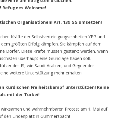
ie Hilfe am nötigsten brauchen:
en! Refugees Welcome!
istischen Organisationen! Art. 139 GG umsetzen!
ttlichen Kräfte der Selbstverteidigungseinheiten YPG und
mit dem größten Erfolg kämpfen. Sie kämpfen auf dem
lne Dörfer. Diese Kräfte müssen gestärkt werden, wenn
schisten überhaupt eine Grundlage haben soll.
stützer des IS, wie Saudi-Arabien, und Gegner der
, keine weitere Unterstützung mehr erhalten!
en kurdischen Freiheitskampf unterstützen! Keine
ls mit der Türkei!
m wirksamen und wahrnehmbaren Protest am 1. Mai auf
uf den Lindenplatz in Gummersbach!