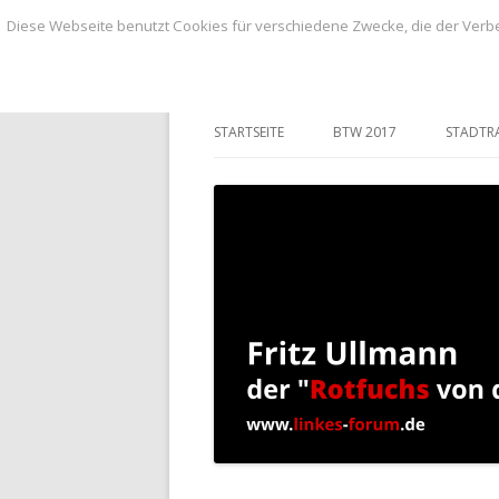
Diese Webseite benutzt Cookies für verschiedene Zwecke, die der Verbe
BLOG von Fritz Ullmann, linker Stadtvero
BLOG von Fritz Ull
STARTSEITE
BTW 2017
STADTR
ANTRÄ