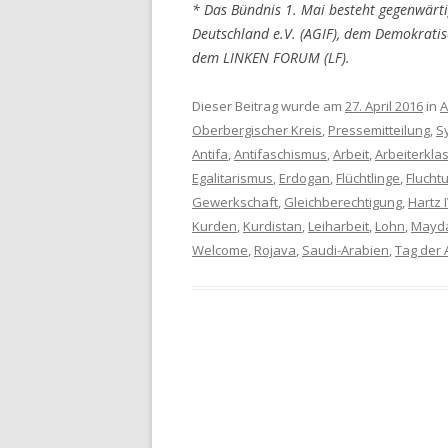
* Das Bündnis 1. Mai besteht gegenwärti
Deutschland e.V. (AGIF), dem Demokratis
dem LINKEN FORUM (LF).
Dieser Beitrag wurde am
27. April 2016
in
A
Oberbergischer Kreis
,
Pressemitteilung
,
S
Antifa
,
Antifaschismus
,
Arbeit
,
Arbeiterkla
Egalitarismus
,
Erdogan
,
Flüchtlinge
,
Flucht
Gewerkschaft
,
Gleichberechtigung
,
Hartz 
Kurden
,
Kurdistan
,
Leiharbeit
,
Lohn
,
Mayd
Welcome
,
Rojava
,
Saudi-Arabien
,
Tag der 