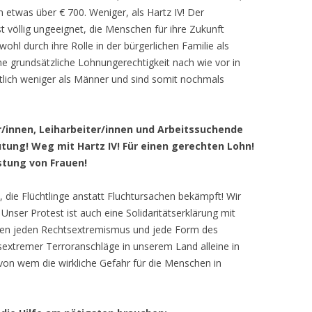
n etwas über € 700. Weniger, als Hartz IV! Der
t völlig ungeeignet, die Menschen für ihre Zukunft
ohl durch ihre Rolle in der bürgerlichen Familie als
ne grundsätzliche Lohnungerechtigkeit nach wie vor in
tlich weniger als Männer und sind somit nochmals
r/innen, Leiharbeiter/innen und Arbeitssuchende
utung! Weg mit Hartz IV! Für einen gerechten Lohn!
stung von Frauen!
 die Flüchtlinge anstatt Fluchtursachen bekämpft! Wir
 Unser Protest ist auch eine Solidaritätserklärung mit
gen jeden Rechtsextremismus und jede Form des
sextremer Terroranschläge in unserem Land alleine in
 von wem die wirkliche Gefahr für die Menschen in