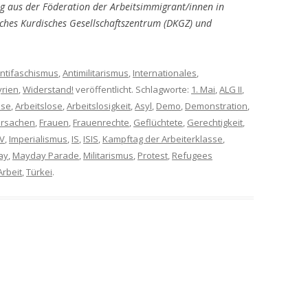
g aus der Föderation der Arbeitsimmigrant/innen in
ches Kurdisches Gesellschaftszentrum (DKGZ) und
ntifaschismus
,
Antimilitarismus
,
Internationales
,
yrien
,
Widerstand!
veröffentlicht. Schlagworte:
1. Mai
,
ALG II
,
sse
,
Arbeitslose
,
Arbeitslosigkeit
,
Asyl
,
Demo
,
Demonstration
,
ursachen
,
Frauen
,
Frauenrechte
,
Geflüchtete
,
Gerechtigkeit
,
IV
,
Imperialismus
,
IS
,
ISIS
,
Kampftag der Arbeiterklasse
,
ay
,
Mayday Parade
,
Militarismus
,
Protest
,
Refugees
Arbeit
,
Türkei
.