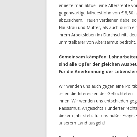
erhielte man aktuell eine Altersrente vo
gegenwärtige Mindestlohn von € 8,50 is
abzusichern. Frauen verdienen dabei sow
Hausfrau und Mutter, als auch durch ei
ihrem Arbeitsleben im Durchschnitt deu
unmittelbarer von Altersarmut bedroht.
Gemeinsam käm
p
fen
: Lohnarbeite
sind alle Opfer der gleichen Ausbe
Für die Anerkennung der Lebenslei
Wir wenden uns auch gegen eine Politik,
teilen die Interessen der Geflüchteten –
ihnen. Wir wenden uns entschieden ge
Rassismus. Angesichts Hunderter recht
diesem Jahr steht für uns außer Frage,
unserem Land ausgeht!