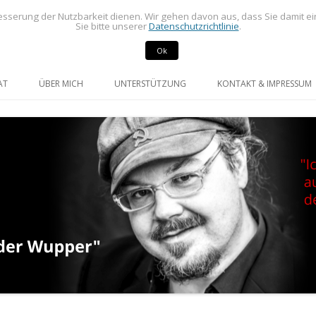
sserung der Nutzbarkeit dienen. Wir gehen davon aus, dass Sie damit e
Sie bitte unserer
Datenschutzrichtlinie
.
Ok
rdneter im Rat der Stadt Radevormwald
mann
Springe
zum
AT
ÜBER MICH
UNTERSTÜTZUNG
KONTAKT & IMPRESSUM
Inhalt
GE UND ANFRAGEN