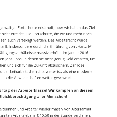
ewaltige Fortschritte erkämpft, aber wir haben das Ziel
nicht erreicht. Die Fortschritte, die wir und mehr noch,
en auch verteidigt werden. Das Arbeitsrecht wurde
härft. Insbesondere durch die Einführung von „Hartz IV“
äftigungsverhältnisse massiv erhöht. Im Januar 2016
n Jobs. Jobs, in denen sie nicht genug Geld erhalten, um
n und sich für die Zukunft abzusichern. Zahllose
er Leiharbeit, die nichts weiter ist, als eine moderne
d so die Gewerkschaften weiter geschwächt.
ampftag der Arbeiterklasse! Wir kämpfen an diesem
 Gleichberechtigung aller Menschen!
beiterinnen und Arbeiter wieder massiv von Altersarmut
amten Arbeitslebens € 10,50 in der Stunde verdienen,