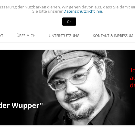
sserung der Nutzbarkeit dienen. Wir gehen davon aus, dass Sie damit e
Sie bitte unserer
Datenschutzrichtlinie
.
Ok
rdneter im Rat der Stadt Radevormwald
mann
Springe
zum
AT
ÜBER MICH
UNTERSTÜTZUNG
KONTAKT & IMPRESSUM
Inhalt
GE UND ANFRAGEN