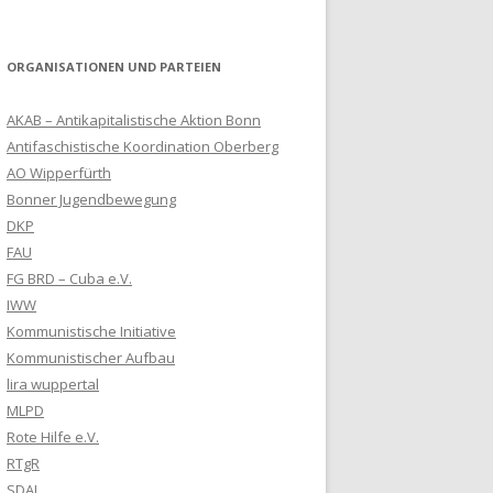
ORGANISATIONEN UND PARTEIEN
AKAB – Antikapitalistische Aktion Bonn
Antifaschistische Koordination Oberberg
AO Wipperfürth
Bonner Jugendbewegung
DKP
FAU
FG BRD – Cuba e.V.
IWW
Kommunistische Initiative
Kommunistischer Aufbau
lira wuppertal
MLPD
Rote Hilfe e.V.
RTgR
SDAJ