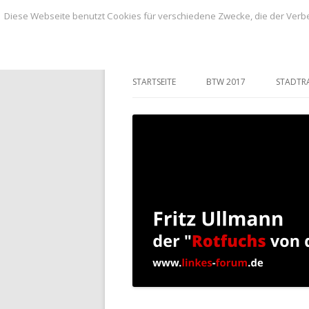
Diese Webseite benutzt Cookies für verschiedene Zwecke, die der Verbe
BLOG von Fritz Ullmann, linker Stadtvero
BLOG von Fritz Ull
STARTSEITE
BTW 2017
STADTR
ANTRÄ