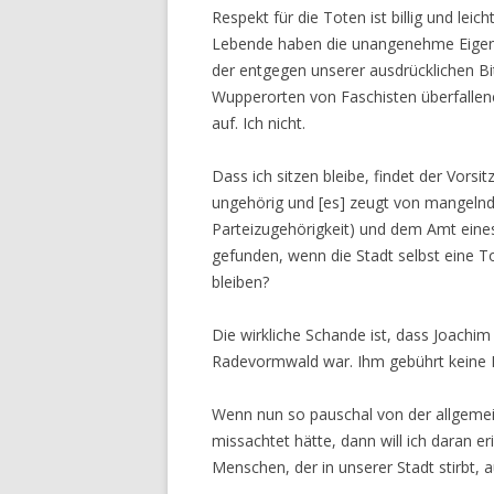
Respekt für die Toten ist billig und lei
Lebende haben die unangenehme Eigensc
der entgegen unserer ausdrücklichen Bit
Wupperorten von Faschisten überfallene
auf. Ich nicht.
Dass ich sitzen bleibe, findet der Vors
ungehörig und [es] zeugt von mangel
Parteizugehörigkeit) und dem Amt eines
gefunden, wenn die Stadt selbst eine To
bleiben?
Die wirkliche Schande ist, dass Joachim
Radevormwald war. Ihm gebührt keine E
Wenn nun so pauschal von der allgemei
missachtet hätte, dann will ich daran er
Menschen, der in unserer Stadt stirbt, a