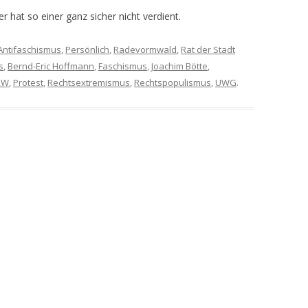
 hat so einer ganz sicher nicht verdient.
Antifaschismus
,
Persönlich
,
Radevormwald
,
Rat der Stadt
s
,
Bernd-Eric Hoffmann
,
Faschismus
,
Joachim Bötte
,
RW
,
Protest
,
Rechtsextremismus
,
Rechtspopulismus
,
UWG
.