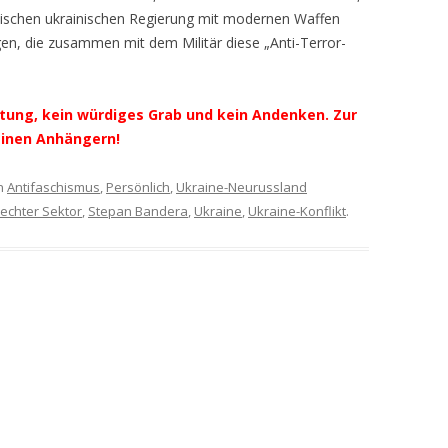
stischen ukrainischen Regierung mit modernen Waffen
en, die zusammen mit dem Militär diese „Anti-Terror-
tung, kein würdiges Grab und kein Andenken. Zur
einen Anhängern!
n
Antifaschismus
,
Persönlich
,
Ukraine-Neurussland
echter Sektor
,
Stepan Bandera
,
Ukraine
,
Ukraine-Konflikt
.