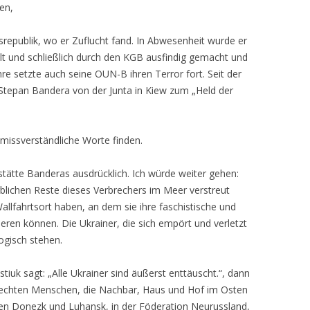
en,
republik, wo er Zuflucht fand. In Abwesenheit wurde er
lt und schließlich durch den KGB ausfindig gemacht und
hre setzte auch seine OUN-B ihren Terror fort. Seit der
Stepan Bandera von der Junta in Kiew zum „Held der
nmissverständliche Worte finden.
tätte Banderas ausdrücklich. Ich würde weiter gehen:
rblichen Reste dieses Verbrechers im Meer verstreut
llfahrtsort haben, an dem sie ihre faschistische und
ren können. Die Ukrainer, die sich empört und verletzt
ogisch stehen.
iuk sagt: „Alle Ukrainer sind äußerst enttäuscht.“, dann
aufrechten Menschen, die Nachbar, Haus und Hof im Osten
ken Donezk und Luhansk, in der Föderation Neurussland,