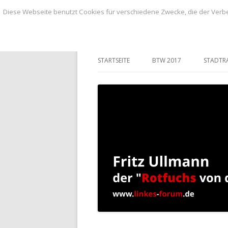
Diese Webseite benutzt Cookies für verschiedene Zwecke, die der Verbe
BLOG von Fritz Ullmann, linker Stadtvero
BLOG von Fritz Ull
STARTSEITE
BTW 2017
STADTR
ANTRÄ