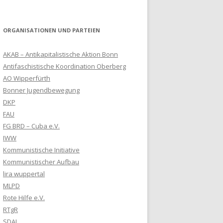
ORGANISATIONEN UND PARTEIEN
AKAB – Antikapitalistische Aktion Bonn
Antifaschistische Koordination Oberberg
AO Wipperfürth
Bonner Jugendbewegung
DKP
FAU
FG BRD – Cuba e.V.
IWW
Kommunistische Initiative
Kommunistischer Aufbau
lira wuppertal
MLPD
Rote Hilfe e.V.
RTgR
SDAJ