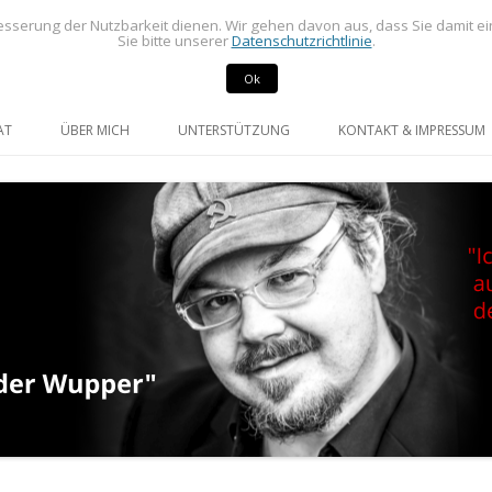
sserung der Nutzbarkeit dienen. Wir gehen davon aus, dass Sie damit e
Sie bitte unserer
Datenschutzrichtlinie
.
Ok
rdneter im Rat der Stadt Radevormwald
mann
Springe
zum
AT
ÜBER MICH
UNTERSTÜTZUNG
KONTAKT & IMPRESSUM
Inhalt
GE UND ANFRAGEN