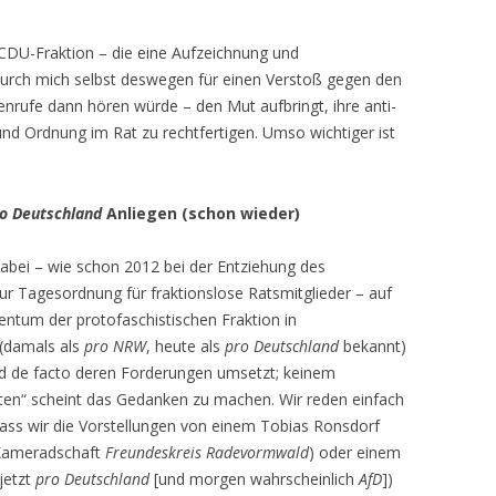
e CDU-Fraktion – die eine Aufzeichnung und
durch mich selbst deswegen für einen Verstoß gegen den
enrufe dann hören würde – den Mut aufbringt, ihre anti-
und Ordnung im Rat zu rechtfertigen. Umso wichtiger ist
o Deutschland
Anliegen (schon wieder)
abei – wie schon 2012 bei der Entziehung des
ur Tagesordnung für fraktionslose Ratsmitglieder – auf
gentum der protofaschistischen Fraktion in
(damals als
pro NRW
, heute als
pro Deutschland
bekannt)
nd de facto deren Forderungen umsetzt; keinem
ten“ scheint das Gedanken zu machen. Wir reden einfach
dass wir die Vorstellungen von einem Tobias Ronsdorf
 Kameradschaft
Freundeskreis Radevormwald
) oder einem
 jetzt
pro Deutschland
[und morgen wahrscheinlich
AfD
])