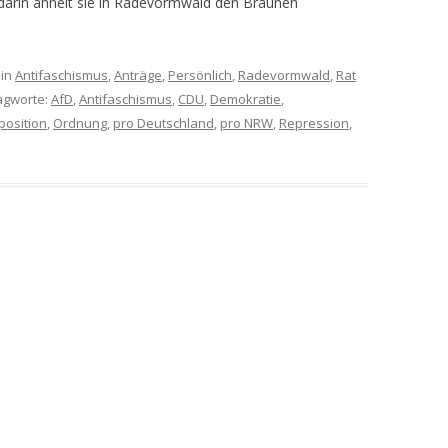
 darin ähnelt sie in Radevormwald den Braunen
in
Antifaschismus
,
Anträge
,
Persönlich
,
Radevormwald
,
Rat
lagworte:
AfD
,
Antifaschismus
,
CDU
,
Demokratie
,
position
,
Ordnung
,
pro Deutschland
,
pro NRW
,
Repression
,