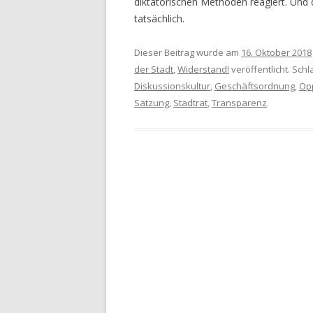
diktatorischen Methoden reagiert. Und
tatsächlich.
Dieser Beitrag wurde am
16. Oktober 2018
der Stadt
,
Widerstand!
veröffentlicht. Sch
Diskussionskultur
,
Geschäftsordnung
,
Op
Satzung
,
Stadtrat
,
Transparenz
.