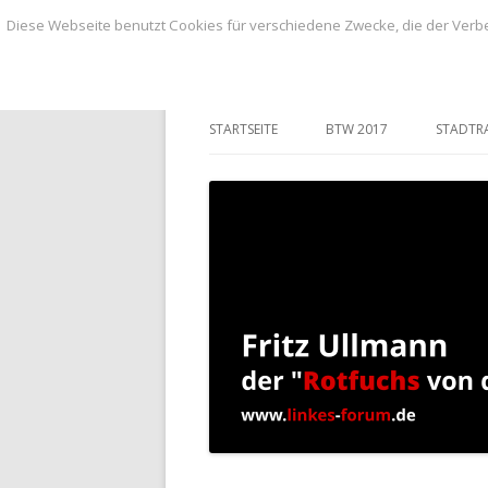
Diese Webseite benutzt Cookies für verschiedene Zwecke, die der Verbe
BLOG von Fritz Ullmann, linker Stadtvero
BLOG von Fritz Ull
STARTSEITE
BTW 2017
STADTR
ANTRÄ