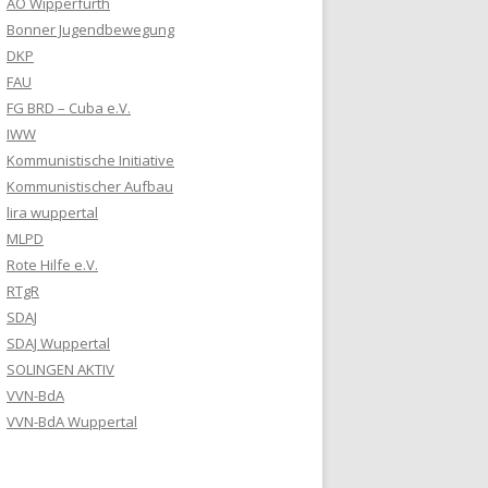
AO Wipperfürth
Bonner Jugendbewegung
DKP
FAU
FG BRD – Cuba e.V.
IWW
Kommunistische Initiative
Kommunistischer Aufbau
lira wuppertal
MLPD
Rote Hilfe e.V.
RTgR
SDAJ
SDAJ Wuppertal
SOLINGEN AKTIV
VVN-BdA
VVN-BdA Wuppertal