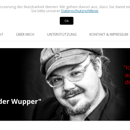
sserung der Nutzbarkeit dienen. Wir gehen davon aus, dass Sie damit e
Sie bitte unserer
Datenschutzrichtlinie
.
Ok
rdneter im Rat der Stadt Radevormwald
mann
Springe
zum
AT
ÜBER MICH
UNTERSTÜTZUNG
KONTAKT & IMPRESSUM
Inhalt
GE UND ANFRAGEN