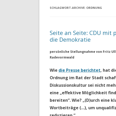
SCHLAGWORT-ARCHIVE:
ORDNUNG
Seite an Seite: CDU mit
die Demokratie
persönliche Stellungnahme von Fritz Ull
Radevormwald
Wie
die Presse berichtet
, hat d
Ordnung im Rat der Stadt schaff
Diskussionskultur sei nicht me
eine „effektive Möglichkeit find
bereiten“. Wie? „(D)urch eine k
Wortbeiträge (…), um unqualifi
reduzieren.“