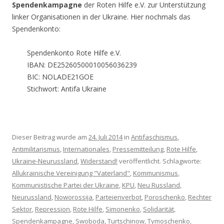
Spendenkampagne
der Roten Hilfe e.V. zur Unterstützung
linker Organisationen in der Ukraine. Hier nochmals das
Spendenkonto:
Spendenkonto Rote Hilfe e.V.
IBAN: DE25260500010056036239
BIC: NOLADE21GOE
Stichwort: Antifa Ukraine
Dieser Beitrag wurde am
24. Juli 2014
in
Antifaschismus
,
Antimilitarismus
,
Internationales
,
Pressemitteilung
,
Rote Hilfe
,
Ukraine-Neurussland
,
Widerstand!
veröffentlicht. Schlagworte:
Allukrainische Vereinigung "Vaterland"
,
Kommunismus
,
Kommunistische Partei der Ukraine
,
KPU
,
Neu Russland
,
Neurussland
,
Noworossija
,
Parteienverbot
,
Poroschenko
,
Rechter
Sektor
,
Repression
,
Rote Hilfe
,
Simonenko
,
Solidarität
,
Spendenkampagne
,
Swoboda
,
Turtschinow
,
Tymoschenko
,