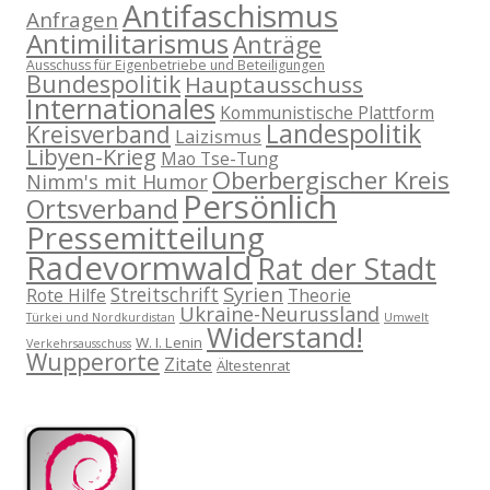
Antifaschismus
Anfragen
Antimilitarismus
Anträge
Ausschuss für Eigenbetriebe und Beteiligungen
Bundespolitik
Hauptausschuss
Internationales
Kommunistische Plattform
Landespolitik
Kreisverband
Laizismus
Libyen-Krieg
Mao Tse-Tung
Oberbergischer Kreis
Nimm's mit Humor
Persönlich
Ortsverband
Pressemitteilung
Radevormwald
Rat der Stadt
Syrien
Streitschrift
Rote Hilfe
Theorie
Ukraine-Neurussland
Türkei und Nordkurdistan
Umwelt
Widerstand!
W. I. Lenin
Verkehrsausschuss
Wupperorte
Zitate
Ältestenrat