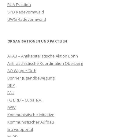
RUA Fraktion
SPD Radevormwald
UWG Radevormwald
ORGANISATIONEN UND PARTEIEN
AKAB – Antikapitalistische Aktion Bonn
Antifaschistische Koordination Oberberg
AO Wipperfürth
Bonner Jugendbewegung
DKP
FAU
FG BRD – Cuba e.V.
IWW
Kommunistische Initiative
Kommunistischer Aufbau
lira wuppertal
MLPD