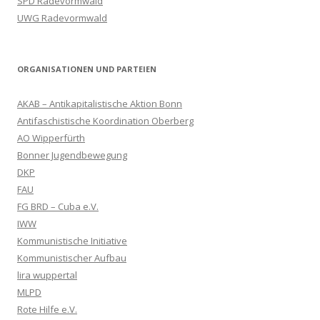
SPD Radevormwald
UWG Radevormwald
ORGANISATIONEN UND PARTEIEN
AKAB – Antikapitalistische Aktion Bonn
Antifaschistische Koordination Oberberg
AO Wipperfürth
Bonner Jugendbewegung
DKP
FAU
FG BRD – Cuba e.V.
IWW
Kommunistische Initiative
Kommunistischer Aufbau
lira wuppertal
MLPD
Rote Hilfe e.V.