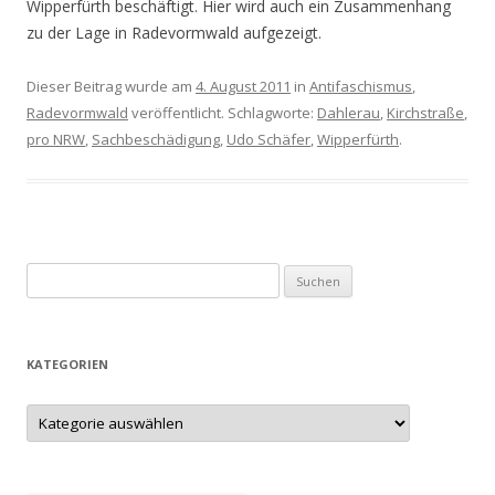
Wipperfürth beschäftigt. Hier wird auch ein Zusammenhang
zu der Lage in Radevormwald aufgezeigt.
Dieser Beitrag wurde am
4. August 2011
in
Antifaschismus
,
Radevormwald
veröffentlicht. Schlagworte:
Dahlerau
,
Kirchstraße
,
pro NRW
,
Sachbeschädigung
,
Udo Schäfer
,
Wipperfürth
.
S
u
c
h
KATEGORIEN
e
n
K
a
n
t
e
a
g
c
o