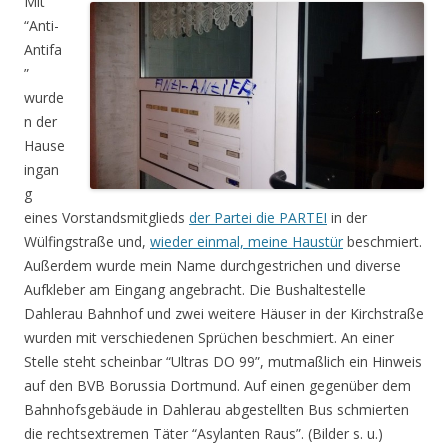
Mit
“Anti-
Antifa
”
wurde
n der
Hause
ingan
g
eines Vorstandsmitglieds
der Partei die PARTEI
in der
Wülfingstraße und,
wieder einmal, meine Haustür
beschmiert.
Außerdem wurde mein Name durchgestrichen und diverse
Aufkleber am Eingang angebracht. Die Bushaltestelle
Dahlerau Bahnhof und zwei weitere Häuser in der Kirchstraße
wurden mit verschiedenen Sprüchen beschmiert. An einer
Stelle steht scheinbar “Ultras DO 99”, mutmaßlich ein Hinweis
auf den BVB Borussia Dortmund. Auf einen gegenüber dem
Bahnhofsgebäude in Dahlerau abgestellten Bus schmierten
die rechtsextremen Täter “Asylanten Raus”. (Bilder s. u.)