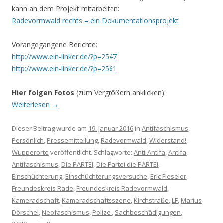
kann an dem Projekt mitarbeiten:
Radevormwald rechts – ein Dokumentationsprojekt
Vorangegangene Berichte:
http://www.ein-linker.de/?p=2547
http://www.ein-linker.de/?p=2561
Hier folgen Fotos
(zum Vergrößern anklicken):
Weiterlesen
→
Dieser Beitrag wurde am
19. Januar 2016
in
Antifaschismus
,
Persönlich
,
Pressemitteilung
,
Radevormwald
,
Widerstand!
,
Wupperorte
veröffentlicht. Schlagworte:
Anti-Antifa
,
Antifa
,
Antifaschismus
,
Die PARTEI
,
Die Partei die PARTEI
,
Einschüchterung
,
Einschüchterungsversuche
,
Eric Fieseler
,
Freundeskreis Rade
,
Freundeskreis Radevormwald
,
Kameradschaft
,
Kameradschaftsszene
,
Kirchstraße
,
LF
,
Marius
Dörschel
,
Neofaschismus
,
Polizei
,
Sachbeschädigungen
,