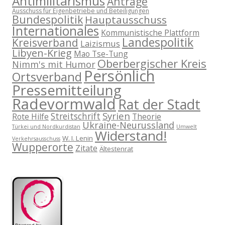
Antimilitarismus
Anträge
Ausschuss für Eigenbetriebe und Beteiligungen
Bundespolitik
Hauptausschuss
Internationales
Kommunistische Plattform
Landespolitik
Kreisverband
Laizismus
Libyen-Krieg
Mao Tse-Tung
Oberbergischer Kreis
Nimm's mit Humor
Persönlich
Ortsverband
Pressemitteilung
Radevormwald
Rat der Stadt
Syrien
Streitschrift
Rote Hilfe
Theorie
Ukraine-Neurussland
Türkei und Nordkurdistan
Umwelt
Widerstand!
W. I. Lenin
Verkehrsausschuss
Wupperorte
Zitate
Ältestenrat