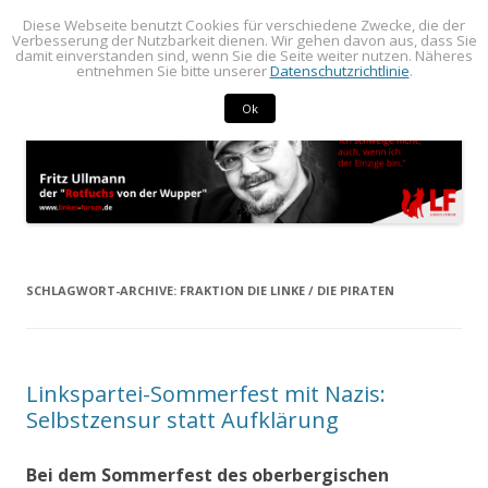
Diese Webseite benutzt Cookies für verschiedene Zwecke, die der
BLOG von Fritz Ullmann
BLOG von Fritz Ullmann, linker Stadtverordneter im Rat der Stadt
Verbesserung der Nutzbarkeit dienen. Wir gehen davon aus, dass Sie
damit einverstanden sind, wenn Sie die Seite weiter nutzen. Näheres
Springe
Radevormwald
Menü
entnehmen Sie bitte unserer
Datenschutzrichtlinie
.
zum
Inhalt
Ok
SCHLAGWORT-ARCHIVE:
FRAKTION DIE LINKE / DIE PIRATEN
Linkspartei-Sommerfest mit Nazis:
Selbstzensur statt Aufklärung
Bei dem Sommerfest des oberbergischen