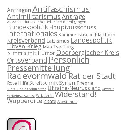
Antifaschismus
Anfragen
Antimilitarismus
Anträge
Ausschuss für Eigenbetriebe und Beteiligungen
Bundespolitik
Hauptausschuss
Internationales
Kommunistische Plattform
Landespolitik
Kreisverband
Laizismus
Libyen-Krieg
Mao Tse-Tung
Oberbergischer Kreis
Nimm's mit Humor
Persönlich
Ortsverband
Pressemitteilung
Radevormwald
Rat der Stadt
Syrien
Streitschrift
Rote Hilfe
Theorie
Ukraine-Neurussland
Türkei und Nordkurdistan
Umwelt
Widerstand!
W. I. Lenin
Verkehrsausschuss
Wupperorte
Zitate
Ältestenrat