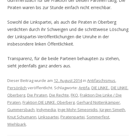
Gummersbach für die Fraktion der beiden Parteien tätig. Die
Piraten waren bis zur Stunde einfach nicht erreichbar.
Sowohl die Linkspartei, als auch die Piraten in Oberberg
verdichten durch ihr Schweigen und die schrittweise Löschung
der Linkspartei-Veröffentlichungen die Unruhe in der
insbesondere linken Öffentlichkeit.
Transparenz, für die beide Parteien behaupten zu stehen,
sieht jedenfalls ganz anders aus.
Dieser Beitrag wurde am
12. August 2014
in
Antifaschismus
,
Persönlich
veröffentlicht. Schlagworte:
Antifa
,
DIE LINKE.
,
DIE LINKE.
Oberberg
,
Die Piraten
,
Die Rechte
,
FKO
,
Fraktion Die Linke / Die
Piraten
,
Fraktion DIE LINKE. Oberberg
,
Gerhard Nottenkämper
,
Gummersbach
,
Indymedia
,
Inge Mohr-Simeonidis
,
Jürgen Simeth
,
Knut Schumann
,
Linkspartei
,
Piratenpartei
,
Sommerfest
,
Wiehlpark
.