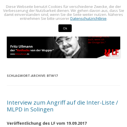
Diese Webseite benutzt Cookies für verschiedene Zwecke, die der
BLOG von Fritz Ullmann
BLOG von Fritz Ullmann, linker Stadtverordneter im Rat der Stadt
Verbesserung der Nutzbarkeit dienen. Wir gehen davon aus, dass Sie
damit einverstanden sind, wenn Sie die Seite weiter nutzen. Näheres
Springe
Radevormwald
Menü
entnehmen Sie bitte unserer
Datenschutzrichtlinie
.
zum
Inhalt
Ok
SCHLAGWORT-ARCHIVE:
BTW17
Interview zum Angriff auf die Inter-Liste /
MLPD in Solingen
Veröffentlichung des LF vom 19.09.2017