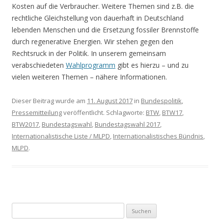
Kosten auf die Verbraucher. Weitere Themen sind z.B. die
rechtliche Gleichstellung von dauerhaft in Deutschland
lebenden Menschen und die Ersetzung fossiler Brennstoffe
durch regenerative Energien. Wir stehen gegen den
Rechtsruck in der Politik. In unserem gemeinsam
verabschiedeten
Wahlprogramm
gibt es hierzu – und zu
vielen weiteren Themen – nähere Informationen.
Dieser Beitrag wurde am
11. August 2017
in
Bundespolitik
,
Pressemitteilung
veröffentlicht. Schlagworte:
BTW
,
BTW17
,
BTW2017
,
Bundestagswahl
,
Bundestagswahl 2017
,
Internationalistische Liste / MLPD
,
Internationalistisches Bündnis
,
MLPD
.
S