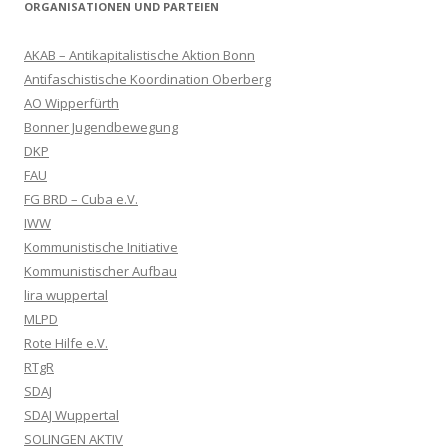
ORGANISATIONEN UND PARTEIEN
AKAB – Antikapitalistische Aktion Bonn
Antifaschistische Koordination Oberberg
AO Wipperfürth
Bonner Jugendbewegung
DKP
FAU
FG BRD – Cuba e.V.
IWW
Kommunistische Initiative
Kommunistischer Aufbau
lira wuppertal
MLPD
Rote Hilfe e.V.
RTgR
SDAJ
SDAJ Wuppertal
SOLINGEN AKTIV