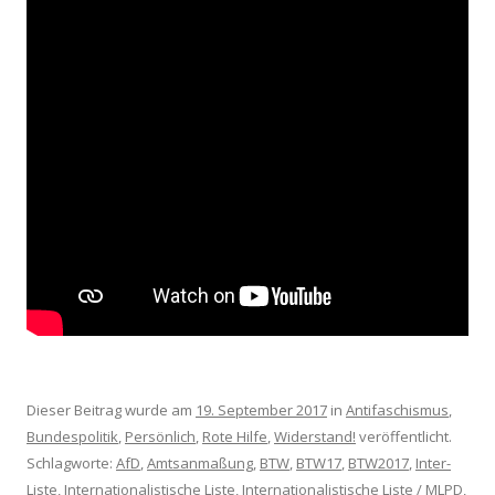
Dieser Beitrag wurde am
19. September 2017
in
Antifaschismus
,
Bundespolitik
,
Persönlich
,
Rote Hilfe
,
Widerstand!
veröffentlicht.
Schlagworte:
AfD
,
Amtsanmaßung
,
BTW
,
BTW17
,
BTW2017
,
Inter-
Liste
,
Internationalistische Liste
,
Internationalistische Liste / MLPD
,