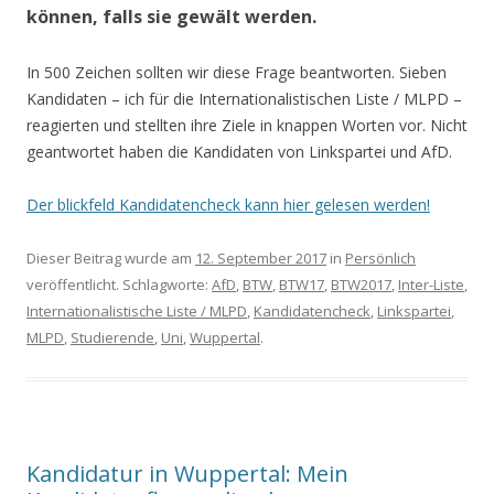
können, falls sie gewält werden.
In 500 Zeichen sollten wir diese Frage beantworten. Sieben
Kandidaten – ich für die Internationalistischen Liste / MLPD –
reagierten und stellten ihre Ziele in knappen Worten vor. Nicht
geantwortet haben die Kandidaten von Linkspartei und AfD.
Der blickfeld Kandidatencheck kann hier gelesen werden!
Dieser Beitrag wurde am
12. September 2017
in
Persönlich
veröffentlicht. Schlagworte:
AfD
,
BTW
,
BTW17
,
BTW2017
,
Inter-Liste
,
Internationalistische Liste / MLPD
,
Kandidatencheck
,
Linkspartei
,
MLPD
,
Studierende
,
Uni
,
Wuppertal
.
Kandidatur in Wuppertal: Mein