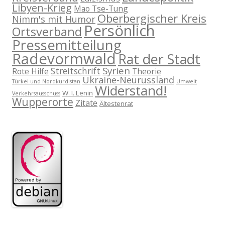
Libyen-Krieg
Mao Tse-Tung
Oberbergischer Kreis
Nimm's mit Humor
Persönlich
Ortsverband
Pressemitteilung
Radevormwald
Rat der Stadt
Syrien
Streitschrift
Rote Hilfe
Theorie
Ukraine-Neurussland
Türkei und Nordkurdistan
Umwelt
Widerstand!
W. I. Lenin
Verkehrsausschuss
Wupperorte
Zitate
Ältestenrat