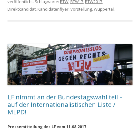
veröffentlicht. Schlagworte:
BTW
,
BTW17
,
BTW2017
,
Direktkandidat
,
Kandidatenflyer
,
Vorstellung
,
Wuppertal
.
LF nimmt an der Bundestagswahl teil –
auf der Internationalistischen Liste /
MLPD!
Pressemitteilung des LF vom 11.08.2017