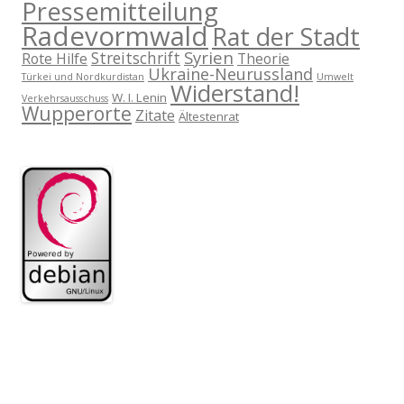
Pressemitteilung
Radevormwald
Rat der Stadt
Syrien
Streitschrift
Rote Hilfe
Theorie
Ukraine-Neurussland
Türkei und Nordkurdistan
Umwelt
Widerstand!
W. I. Lenin
Verkehrsausschuss
Wupperorte
Zitate
Ältestenrat