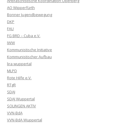
Antifaschistische Koordination Oberberg
AO Wipperfürth
Bonner Jugendbewegung
DKP
FAU
FG BRD – Cuba e.V.
IWW
Kommunistische Initiative
Kommunistischer Aufbau
lira wuppertal
MLPD
Rote Hilfe e.V.
RTgR
SDAJ
SDAJ Wuppertal
SOLINGEN AKTIV
VVN-BdA
VVN-BdA Wuppertal