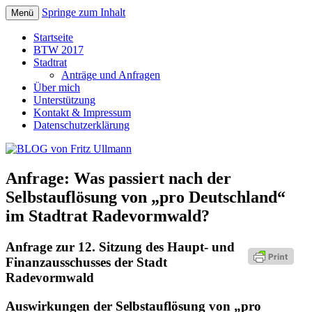
Springe zum Inhalt
Menü
BLOG von Fritz Ullmann, linker
BLOG von Fritz Ullmann
Startseite
Stadtverordneter im Rat der Stadt
BTW 2017
Stadtrat
Radevormwald
Anträge und Anfragen
Über mich
Unterstützung
Kontakt & Impressum
Datenschutzerklärung
Anfrage: Was passiert nach der
Selbstauflösung von „pro Deutschland“
im Stadtrat Radevormwald?
Anfrage zur 12. Sitzung des Haupt- und
Finanzausschusses der Stadt
Radevormwald
Auswirkungen der Selbstauflösung von „pro