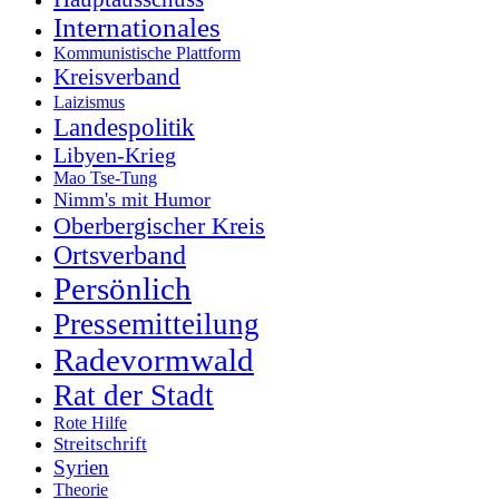
Internationales
Kommunistische Plattform
Kreisverband
Laizismus
Landespolitik
Libyen-Krieg
Mao Tse-Tung
Nimm's mit Humor
Oberbergischer Kreis
Ortsverband
Persönlich
Pressemitteilung
Radevormwald
Rat der Stadt
Rote Hilfe
Streitschrift
Syrien
Theorie