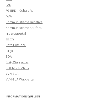
FAU
FG BRD – Cuba e.V.
IWW
Kommunistische Initiative
Kommunistischer Aufbau
lira wuppertal
MLPD
Rote Hilfe e.V.
RTgR
SDAJ
SDAJ Wuppertal
SOLINGEN AKTIV
VVN-BdA
VVN-BdA Wuppertal
INFORMATIONSQUELLEN