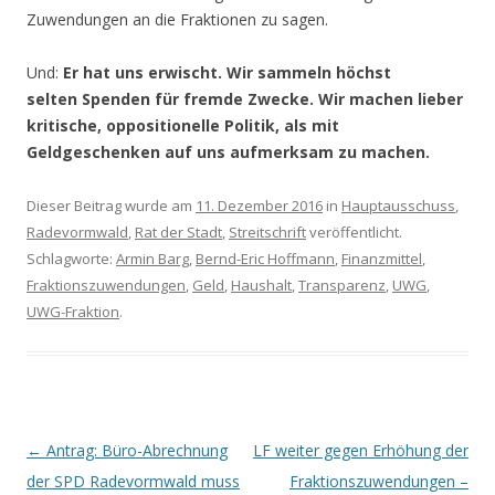
Zuwendungen an die Fraktionen zu sagen.
Und:
Er hat uns erwischt. Wir sammeln höchst
selten Spenden für fremde Zwecke. Wir machen lieber
kritische, oppositionelle Politik, als mit
Geldgeschenken auf uns aufmerksam zu machen.
Dieser Beitrag wurde am
11. Dezember 2016
in
Hauptausschuss
,
Radevormwald
,
Rat der Stadt
,
Streitschrift
veröffentlicht.
Schlagworte:
Armin Barg
,
Bernd-Eric Hoffmann
,
Finanzmittel
,
Fraktionszuwendungen
,
Geld
,
Haushalt
,
Transparenz
,
UWG
,
UWG-Fraktion
.
Beitrags-
←
Antrag: Büro-Abrechnung
LF weiter gegen Erhöhung der
Navigation
der SPD Radevormwald muss
Fraktionszuwendungen –