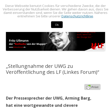
Diese Webseite benutzt Cookies für verschiedene Zwecke, die der
BLOG von Fritz Ullmann
BLOG von Fritz Ullmann, linker Stadtverordneter im Rat der Stadt
Verbesserung der Nutzbarkeit dienen. Wir gehen davon aus, dass Sie
damit einverstanden sind, wenn Sie die Seite weiter nutzen. Näheres
Springe
Radevormwald
Menü
entnehmen Sie bitte unserer
Datenschutzrichtlinie
.
zum
Inhalt
Ok
„Stellungnahme der UWG zu
Veröffentlichung des LF (Linkes Forum)“
Der Pressesprecher der UWG, Arming Barg,
hat eine wortgewandte und clevere