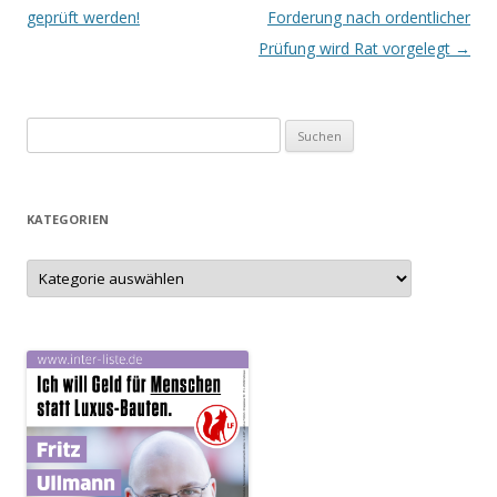
geprüft werden!
Forderung nach ordentlicher
Prüfung wird Rat vorgelegt
→
S
u
c
h
KATEGORIEN
e
n
K
a
n
t
e
a
g
c
o
r
h
i
e
:
n