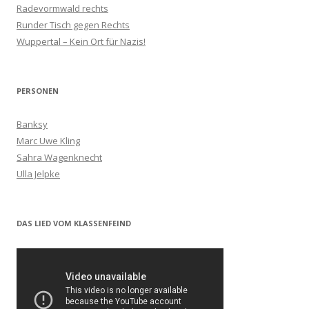
Radevormwald rechts
Runder Tisch gegen Rechts
Wuppertal – Kein Ort für Nazis!
PERSONEN
Banksy
Marc Uwe Kling
Sahra Wagenknecht
Ulla Jelpke
DAS LIED VOM KLASSENFEIND