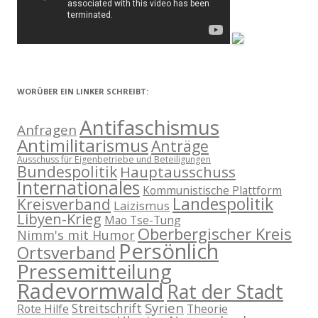
WORÜBER EIN LINKER SCHREIBT:
Antifaschismus
Anfragen
Antimilitarismus
Anträge
Ausschuss für Eigenbetriebe und Beteiligungen
Bundespolitik
Hauptausschuss
Internationales
Kommunistische Plattform
Landespolitik
Kreisverband
Laizismus
Libyen-Krieg
Mao Tse-Tung
Oberbergischer Kreis
Nimm's mit Humor
Persönlich
Ortsverband
Pressemitteilung
Radevormwald
Rat der Stadt
Syrien
Streitschrift
Rote Hilfe
Theorie