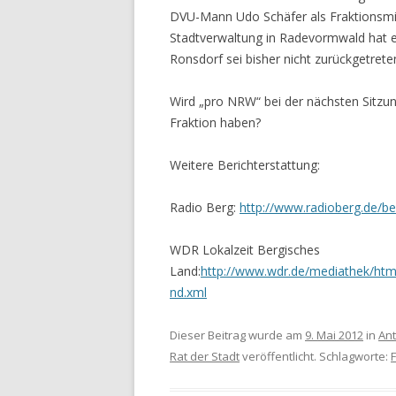
DVU-Mann Udo Schäfer als Fraktionsmitg
Stadtverwaltung in Radevormwald hat e
Ronsdorf sei bisher nicht zurückgetrete
Wird „pro NRW“ bei der nächsten Sitzun
Fraktion haben?
Weitere Berichterstattung:
Radio Berg:
http://www.radioberg.de/
WDR Lokalzeit Bergisches
Land:
http://www.wdr.de/mediathek/html
nd.xml
Dieser Beitrag wurde am
9. Mai 2012
in
Ant
Rat der Stadt
veröffentlicht. Schlagworte: