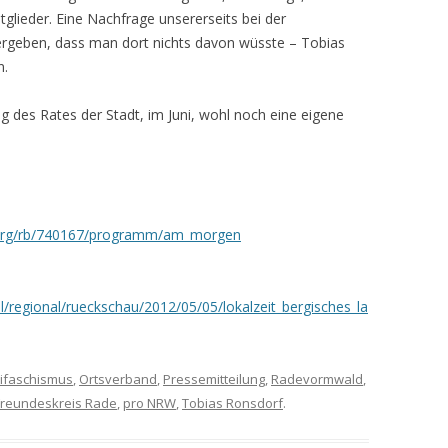
lieder. Eine Nachfrage unsererseits bei der
rgeben, dass man dort nichts davon wüsste – Tobias
n.
g des Rates der Stadt, im Juni, wohl noch eine eigene
berg/rb/740167/programm/am_morgen
/regional/rueckschau/2012/05/05/lokalzeit_bergisches_la
ifaschismus
,
Ortsverband
,
Pressemitteilung
,
Radevormwald
,
Freundeskreis Rade
,
pro NRW
,
Tobias Ronsdorf
.