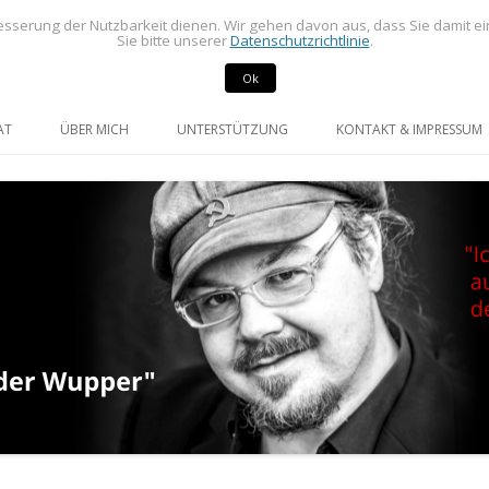
sserung der Nutzbarkeit dienen. Wir gehen davon aus, dass Sie damit e
Sie bitte unserer
Datenschutzrichtlinie
.
Ok
rdneter im Rat der Stadt Radevormwald
mann
Springe
zum
AT
ÜBER MICH
UNTERSTÜTZUNG
KONTAKT & IMPRESSUM
Inhalt
GE UND ANFRAGEN