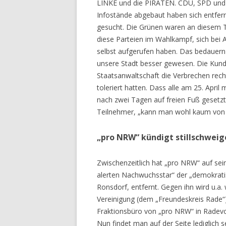
LINKE und die PIRATEN. CDU, SPD und 
Infostände abgebaut haben sich entfern
gesucht. Die Grünen waren an diesem T
diese Parteien im Wahlkampf, sich bei A
selbst aufgerufen haben. Das bedauern w
unsere Stadt besser gewesen. Die Kundg
Staatsanwaltschaft die Verbrechen rech
toleriert hatten. Dass alle am 25. Apr
nach zwei Tagen auf freien Fuß gesetzt 
Teilnehmer, „kann man wohl kaum von e
„pro NRW“ kündigt stillschwei
Zwischenzeitlich hat „pro NRW“ auf sei
alerten Nachwuchsstar“ der „demokrati
Ronsdorf, entfernt. Gegen ihn wird u.a.
Vereinigung (dem „Freundeskreis Rade“) 
Fraktionsbüro von „pro NRW“ in Radevo
Nun findet man auf der Seite lediglich 