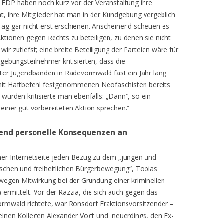
FDP haben noch kurz vor der Veranstaltung ihre
t, ihre Mitglieder hat man in der Kundgebung vergeblich
ag gar nicht erst erschienen. Anscheinend scheuen es
ktionen gegen Rechts zu beteiligen, zu denen sie nicht
ir zutiefst; eine breite Beteiligung der Parteien wäre für
ebungsteilnehmer kritisierten, dass die
ter Jugendbanden in Radevormwald fast ein Jahr lang
il mit Haftbefehl festgenommenen Neofaschisten bereits
wurden kritisierte man ebenfalls: „Dann“, so ein
iner gut vorbereiteten Aktion sprechen.“
gend personelle Konsequenzen an
ner Internetseite jeden Bezug zu dem „jungen und
schen und freiheitlichen Bürgerbewegung“, Tobias
 wegen Mitwirkung bei der Gründung einer kriminellen
ermittelt. Vor der Razzia, die sich auch gegen das
rmwald richtete, war Ronsdorf Fraktionsvorsitzender –
seinen Kollegen Alexander Vogt und, neuerdings, den Ex-