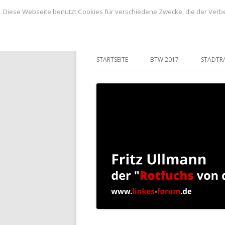
Diese Webseite benutzt Cookies für verschiedene Zwecke, die der Verbe
BLOG von Fritz Ullmann, linker Stadtvero
BLOG von Fritz Ull
STARTSEITE
BTW 2017
STADTR
ANTRÄ