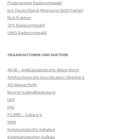
Piratenpartei Radevormwald
pro Deutschland (Warnung: NAZI-Partei!)
RUA Fraktion
SPD Radevormwald
UWG Radevormwald
ORGANISATIONEN UND PARTEIEN
AKAB – Antikapitalistische Aktion Bonn
Antifaschistische Koordination Oberberg
AO Wipperfürth
Bonner Jugendbewegung
DKP
FAU
FG BRD – Cuba e.V.
IWW
Kommunistische Initiative
Kommunistischer Aufbau