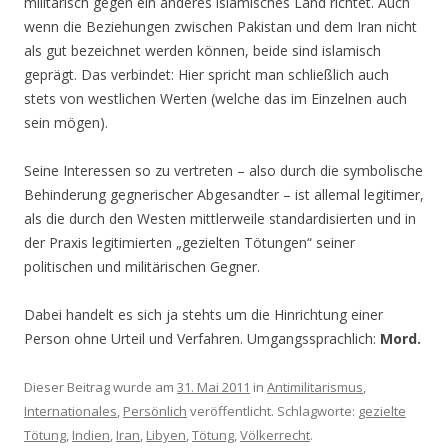
militärisch gegen ein anderes islamisches Land richtet. Auch
wenn die Beziehungen zwischen Pakistan und dem Iran nicht
als gut bezeichnet werden können, beide sind islamisch
geprägt. Das verbindet: Hier spricht man schließlich auch
stets von westlichen Werten (welche das im Einzelnen auch
sein mögen).
Seine Interessen so zu vertreten – also durch die symbolische
Behinderung gegnerischer Abgesandter – ist allemal legitimer,
als die durch den Westen mittlerweile standardisierten und in
der Praxis legitimierten „gezielten Tötungen“ seiner
politischen und militärischen Gegner.
Dabei handelt es sich ja stehts um die Hinrichtung einer
Person ohne Urteil und Verfahren. Umgangssprachlich:
Mord.
Dieser Beitrag wurde am
31. Mai 2011
in
Antimilitarismus
,
Internationales
,
Persönlich
veröffentlicht. Schlagworte:
gezielte
Tötung
,
Indien
,
Iran
,
Libyen
,
Tötung
,
Völkerrecht
.