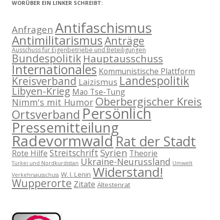
WORÜBER EIN LINKER SCHREIBT:
Antifaschismus
Anfragen
Antimilitarismus
Anträge
Ausschuss für Eigenbetriebe und Beteiligungen
Bundespolitik
Hauptausschuss
Internationales
Kommunistische Plattform
Landespolitik
Kreisverband
Laizismus
Libyen-Krieg
Mao Tse-Tung
Oberbergischer Kreis
Nimm's mit Humor
Persönlich
Ortsverband
Pressemitteilung
Radevormwald
Rat der Stadt
Syrien
Streitschrift
Rote Hilfe
Theorie
Ukraine-Neurussland
Türkei und Nordkurdistan
Umwelt
Widerstand!
W. I. Lenin
Verkehrsausschuss
Wupperorte
Zitate
Ältestenrat