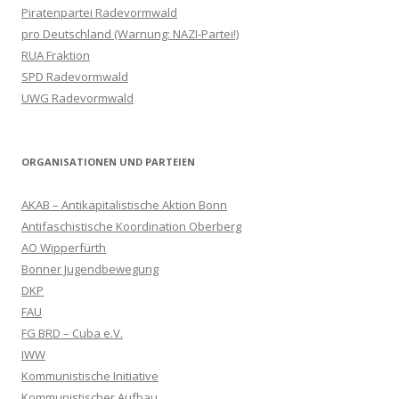
Piratenpartei Radevormwald
pro Deutschland (Warnung: NAZI-Partei!)
RUA Fraktion
SPD Radevormwald
UWG Radevormwald
ORGANISATIONEN UND PARTEIEN
AKAB – Antikapitalistische Aktion Bonn
Antifaschistische Koordination Oberberg
AO Wipperfürth
Bonner Jugendbewegung
DKP
FAU
FG BRD – Cuba e.V.
IWW
Kommunistische Initiative
Kommunistischer Aufbau