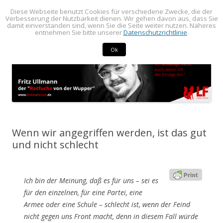
Diese Webseite benutzt Cookies für verschiedene Zwecke, die der
BLOG von Fritz Ullmann
BLOG von Fritz Ullmann, linker Stadtverordneter im Rat der Stadt
Verbesserung der Nutzbarkeit dienen. Wir gehen davon aus, dass Sie
damit einverstanden sind, wenn Sie die Seite weiter nutzen. Näheres
Springe
Radevormwald
Menü
entnehmen Sie bitte unserer
Datenschutzrichtlinie
.
zum
Inhalt
Ok
Wenn wir angegriffen werden, ist das gut
und nicht schlecht
Ich bin der Meinung, daß es für uns – sei es
für den einzelnen, für eine Partei, eine
Armee oder eine Schule – schlecht ist, wenn der Feind
nicht gegen uns Front macht, denn in diesem Fall würde