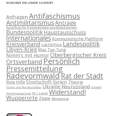
WORÜBER EIN LINKER SCHREIBT:
Antifaschismus
Anfragen
Antimilitarismus
Anträge
Ausschuss für Eigenbetriebe und Beteiligungen
Bundespolitik
Hauptausschuss
Internationales
Kommunistische Plattform
Landespolitik
Kreisverband
Laizismus
Libyen-Krieg
Mao Tse-Tung
Oberbergischer Kreis
Nimm's mit Humor
Persönlich
Ortsverband
Pressemitteilung
Radevormwald
Rat der Stadt
Syrien
Streitschrift
Rote Hilfe
Theorie
Ukraine-Neurussland
Türkei und Nordkurdistan
Umwelt
Widerstand!
W. I. Lenin
Verkehrsausschuss
Wupperorte
Zitate
Ältestenrat