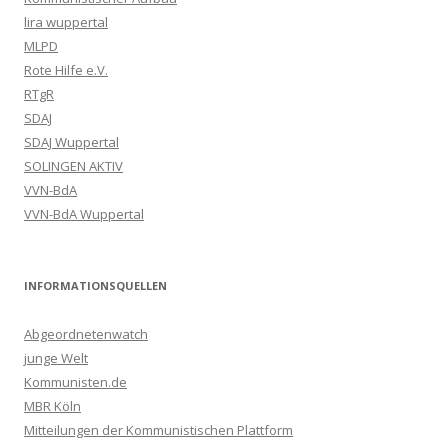
lira wuppertal
MLPD
Rote Hilfe e.V.
RTgR
SDAJ
SDAJ Wuppertal
SOLINGEN AKTIV
VVN-BdA
VVN-BdA Wuppertal
INFORMATIONSQUELLEN
Abgeordnetenwatch
junge Welt
Kommunisten.de
MBR Köln
Mitteilungen der Kommunistischen Plattform