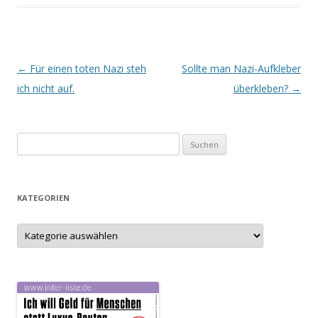
Beitrags-
←
Für einen toten Nazi steh
Sollte man Nazi-Aufkleber
Navigation
ich nicht auf.
überkleben?
→
S
u
c
h
KATEGORIEN
e
n
K
a
n
t
e
a
g
c
o
r
h
i
e
:
n