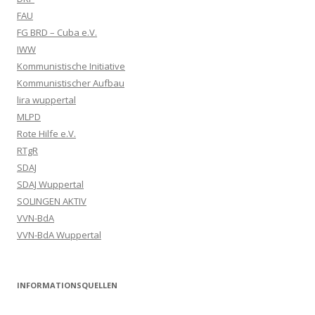
FAU
FG BRD – Cuba e.V.
IWW
Kommunistische Initiative
Kommunistischer Aufbau
lira wuppertal
MLPD
Rote Hilfe e.V.
RTgR
SDAJ
SDAJ Wuppertal
SOLINGEN AKTIV
VVN-BdA
VVN-BdA Wuppertal
INFORMATIONSQUELLEN