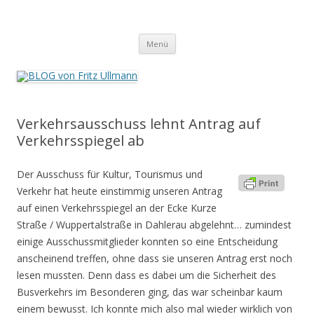
BLOG von Fritz Ullmann
BLOG von Fritz Ullmann, linker Stadtverordneter im Rat der Stadt
Springe
Radevormwald
Menü
zum
Inhalt
Verkehrsausschuss lehnt Antrag auf
Verkehrsspiegel ab
Der Ausschuss für Kultur, Tourismus und
Verkehr hat heute einstimmig unseren Antrag
auf einen Verkehrsspiegel an der Ecke Kurze
Straße / Wuppertalstraße in Dahlerau abgelehnt… zumindest
einige Ausschussmitglieder konnten so eine Entscheidung
anscheinend treffen, ohne dass sie unseren Antrag erst noch
lesen mussten. Denn dass es dabei um die Sicherheit des
Busverkehrs im Besonderen ging, das war scheinbar kaum
einem bewusst. Ich konnte mich also mal wieder wirklich von