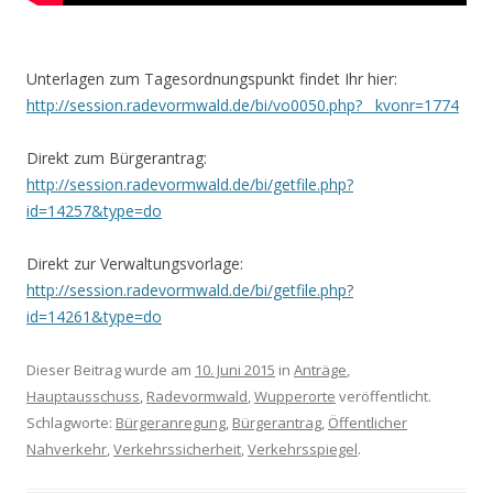
Unterlagen zum Tagesordnungspunkt findet Ihr hier:
http://session.radevormwald.de/bi/vo0050.php?__kvonr=1774
Direkt zum Bürgerantrag:
http://session.radevormwald.de/bi/getfile.php?
id=14257&type=do
Direkt zur Verwaltungsvorlage:
http://session.radevormwald.de/bi/getfile.php?
id=14261&type=do
Dieser Beitrag wurde am
10. Juni 2015
in
Anträge
,
Hauptausschuss
,
Radevormwald
,
Wupperorte
veröffentlicht.
Schlagworte:
Bürgeranregung
,
Bürgerantrag
,
Öffentlicher
Nahverkehr
,
Verkehrssicherheit
,
Verkehrsspiegel
.