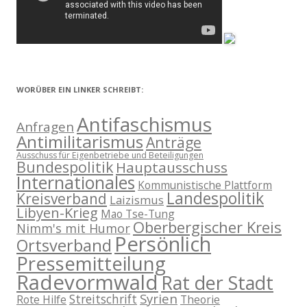
WORÜBER EIN LINKER SCHREIBT:
Antifaschismus
Anfragen
Antimilitarismus
Anträge
Ausschuss für Eigenbetriebe und Beteiligungen
Bundespolitik
Hauptausschuss
Internationales
Kommunistische Plattform
Landespolitik
Kreisverband
Laizismus
Libyen-Krieg
Mao Tse-Tung
Oberbergischer Kreis
Nimm's mit Humor
Persönlich
Ortsverband
Pressemitteilung
Radevormwald
Rat der Stadt
Syrien
Streitschrift
Rote Hilfe
Theorie