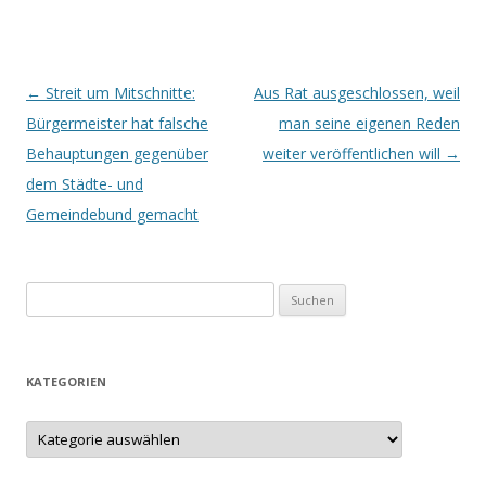
Beitrags-
←
Streit um Mitschnitte:
Aus Rat ausgeschlossen, weil
Navigation
Bürgermeister hat falsche
man seine eigenen Reden
Behauptungen gegenüber
weiter veröffentlichen will
→
dem Städte- und
Gemeindebund gemacht
S
u
c
h
KATEGORIEN
e
n
K
a
n
t
e
a