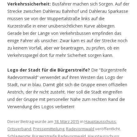
Verkehrssicherheit:
Busfahrer machen sich Sorgen. Auf der
Strecke zwischen Dahlerau Bahnhof und Dahlerau Sparkasse
müssen sie von der Wuppertalstraße links auf die
Kurzestraße in einer unübersichtlichen Kurve abbiegen.
Gerade bei der Länge von Verkehrsbussen empfinden das
einige Fahrer als unsicher. Zwar kam es auf der Strecke noch
zu keinem Vorfall, aber wir beantragen, zu prüfen, ob ein
Verkehrsspiegel dort für mehr Sicherheit sorgen kann.
Logo der Stadt für die Bürgerstreife?
Die “Bürgerstreife
Radevormwald” verwendet auf ihren Westen das Logo der
Stadt, nur in blau. Damit gibt sich die Gruppe einen offiziellen
Anstrich, der ihr nicht zusteht. Hier soll die Stadt eingreifen
und der Gruppe mit personeller Nähe zum rechten Rand die
Verwendung des Logos verbieten!
Dieser Beitrag wurde am
18. März 2015
in
Hauptausschuss
,
Ortsverband
,
Pressemitteilung
,
Radevormwald
veröffentlicht.
Schlagworte:
Bürgerstreife Radevormwald
,
Hauptausschuss
,