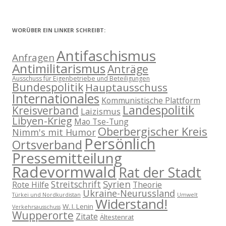
WORÜBER EIN LINKER SCHREIBT:
Antifaschismus
Anfragen
Antimilitarismus
Anträge
Ausschuss für Eigenbetriebe und Beteiligungen
Bundespolitik
Hauptausschuss
Internationales
Kommunistische Plattform
Landespolitik
Kreisverband
Laizismus
Libyen-Krieg
Mao Tse-Tung
Oberbergischer Kreis
Nimm's mit Humor
Persönlich
Ortsverband
Pressemitteilung
Radevormwald
Rat der Stadt
Syrien
Streitschrift
Rote Hilfe
Theorie
Ukraine-Neurussland
Türkei und Nordkurdistan
Umwelt
Widerstand!
W. I. Lenin
Verkehrsausschuss
Wupperorte
Zitate
Ältestenrat