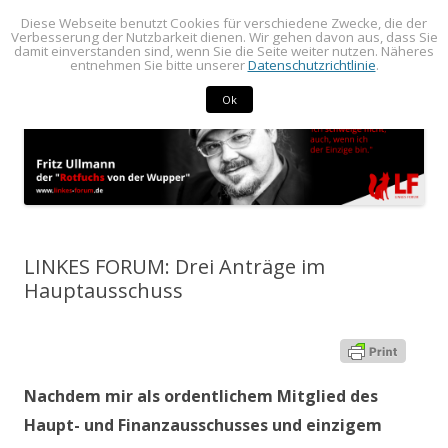
Diese Webseite benutzt Cookies für verschiedene Zwecke, die der
BLOG von Fritz Ullmann
BLOG von Fritz Ullmann, linker Stadtverordneter im Rat der Stadt
Verbesserung der Nutzbarkeit dienen. Wir gehen davon aus, dass Sie
damit einverstanden sind, wenn Sie die Seite weiter nutzen. Näheres
Springe
Radevormwald
Menü
entnehmen Sie bitte unserer
Datenschutzrichtlinie
.
zum
Inhalt
Ok
LINKES FORUM: Drei Anträge im
Hauptausschuss
Nachdem mir als ordentlichem Mitglied des
Haupt- und Finanzausschusses und einzigem