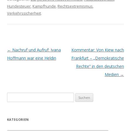
Hundesteuer
,
Kampfhunde
,
Rechtsextremismus
,
Verkehrssicherheit
.
Beitrags-
←
Nachruf und Aufruf: Ivana
Kommentar: Von Kiew nach
Navigation
Hoffmann war eine Heldin
Frankfurt – „Demokratische
Rechte“ in den deutschen
Medien
→
S
u
c
h
KATEGORIEN
e